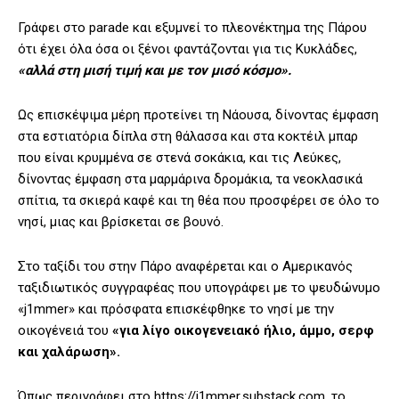
Γράφει στο parade και εξυμνεί το πλεονέκτημα της Πάρου
ότι έχει όλα όσα οι ξένοι φαντάζονται για τις Κυκλάδες,
«αλλά στη μισή τιμή και με τον μισό κόσμο».
Ως επισκέψιμα μέρη προτείνει τη Νάουσα, δίνοντας έμφαση
στα εστιατόρια δίπλα στη θάλασσα και στα κοκτέιλ μπαρ
που είναι κρυμμένα σε στενά σοκάκια, και τις Λεύκες,
δίνοντας έμφαση στα μαρμάρινα δρομάκια, τα νεοκλασικά
σπίτια, τα σκιερά καφέ και τη θέα που προσφέρει σε όλο το
νησί, μιας και βρίσκεται σε βουνό.
Στο ταξίδι του στην Πάρο αναφέρεται και ο Αμερικανός
ταξιδιωτικός συγγραφέας που υπογράφει με το ψευδώνυμο
«j1mmer» και πρόσφατα επισκέφθηκε το νησί με την
οικογένειά του
«για λίγο οικογενειακό ήλιο, άμμο, σερφ
και χαλάρωση».
Όπως περιγράφει στο https://j1mmer.substack.com, το