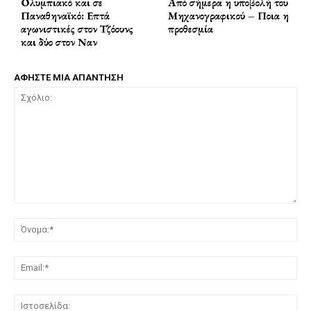
Ολυμπιακό και σε
Από σήμερα η υποβολή του
Παναθηναϊκό: Επτά
Μηχανογραφικού – Ποια η
αγωνιστικές στον Τζόουνς
προθεσμία
και δύο στον Ναν
ΑΦΗΣΤΕ ΜΙΑ ΑΠΑΝΤΗΣΗ
Σχόλιο:
Όν
Ema
Ισ