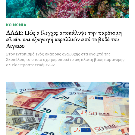
ΚΟΙΝΩΝΊΑ
ΑΑΔΕ: Πώς ο έλεγχος αποκάλυψε την παράνομη
αλιεία και εξαγωγή κοραλλιών από το βυθό του
Αιγαίου
Στον εντοπισμό ενός σκάφους αναψυχής στα ανοιχτά της
Σκοπέλου, το οποίο εχρησιμοποιείτο ως πλωτή βάση παράνομης
αλιείας προστατευόμενων...