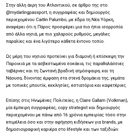
Στην άλλη άκρη του Ατλαντικού, σε άρθρο της στο
@mydarlingpassport, η συγγραφέας και δημιουργός
περιεχομένου Caitlin Palumbo, με έδρα τη Νέα Υόρκη,
αναφέρει ότι η Πάρος προσφέρει μια πιο ήπια ισορροπία
από άλλα νησιά, με πιο χαλαρούς ρυθμούς, μεγάλες
παραλίες και ένα λιγότερο κάθετα έντονο τοπίο.
Ως μέρη του νησιού προτείνει για διαμονή ή επίσκεψη την
Παροικιά με τα ασβεστωμένα σοκάκια, τις παραθαλάσσιες
ταβέρνες και τη ζωντανή βραδινή ατμόσφαιρα, και τη
Νάουσα, δίνοντας έμφαση στα στενά δρομάκια της, γεμάτα
με τοπικές μπουτίκ, εκκλησίες, εστιατόρια και καφετέριες.
Επίσης στις Ηνωμένες Πολιτείες, η Claire Gallam (Volkman),
μία έμπειρη συγγραφέας, copy strategist και δημιουργός
περιεχομένου με πάνω από 16 χρόνια εμπειρίας τόσο στην
επιμέλεια όσο και στην αφήγηση ειδήσεων για brands, με
δημοσιογραφική καριέρα στο lifestyle και των ταξιδιών.