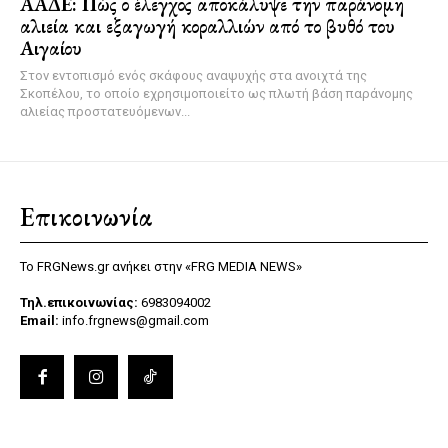
ΑΑΔΕ: Πώς ο έλεγχος αποκάλυψε την παράνομη
αλιεία και εξαγωγή κοραλλιών από το βυθό του
Αιγαίου
Στον εντοπισμό ενός σκάφους αναψυχής στα ανοιχτά της
Σκοπέλου, το οποίο εχρησιμοποιείτο ως πλωτή βάση παράνομης
αλιείας προστατευόμενων...
Επικοινωνία
Το FRGNews.gr ανήκει στην «FRG MEDIA NEWS»
Τηλ.επικοινωνίας:
6983094002
Email:
info.frgnews@gmail.com