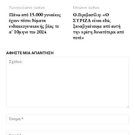
Προηγούμενο άρθρο
Επόμενο άρθρο
Πάνω από 15.000 γυναίκες
Ο.Γεροβασίλη: «Ο
έχουν πέσει θύματα
ΣΥΡΙΖΑ είναι εδώ,
ενδοοικογενειακής βίας το
ξαναβγαίνουμε από αυτή
α’ 10μηνο του 2024
την κρίση δυνατότεροι από
ποτέ»
ΑΦΗΣΤΕ ΜΙΑ ΑΠΑΝΤΗΣΗ
Σχόλιο:
Όν
Ema