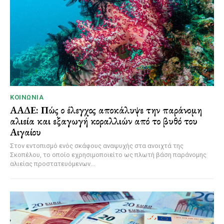
ΚΟΙΝΩΝΊΑ
ΑΑΔΕ: Πώς ο έλεγχος αποκάλυψε την παράνομη
αλιεία και εξαγωγή κοραλλιών από το βυθό του
Αιγαίου
Στον εντοπισμό ενός σκάφους αναψυχής στα ανοιχτά της
Σκοπέλου, το οποίο εχρησιμοποιείτο ως πλωτή βάση παράνομης
αλιείας προστατευόμενων...