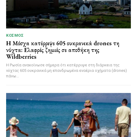
ΚΌΣΜΟΣ
Η Μόσχα κατέρριψε 605 ουκρανικά drones τη
νύχτα: Ελαφρές ζημιές σε αποθήκη της
Wildberries
Η Ρωσία ανακοίνωσε σήμερα ότι κατέρριψε στη διάρκεια της
νύχτας 605 ουκρανικά μη επανδρωμένα εναέρια οχήματα (drones)
πάνω...