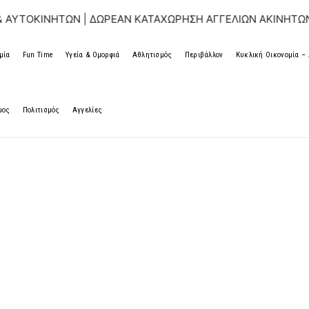
ΤΩΝ | ΔΩΡΕΑΝ ΚΑΤΑΧΩΡΗΣΗ ΑΓΓΕΛΙΩΝ ΑΚΙΝΗΤΩΝ & ΑΥΤΟΚΙ
μία
Fun Time
Υγεία & Ομορφιά
Αθλητισμός
Περιβάλλον
Κυκλική Οικονομία 
μος
Πολιτισμός
Αγγελίες