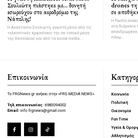
Σουλιώτη πιάστηκε με… δονητή
drones τη 
εσωρούχου στο αεροδρόμιο της
σε αποθήκη
Νάπολης!
Η Ρωσία ανακ
στη διάρκεια 
Η Αναστασία Σουλιώτη, γνωστή μέσα από τις
επανδρωμένα 
τηλεοπτικές εμφανίσεις της σε τοπικά μέσα
πάνω...
της Θεσσαλίας και από τα social media,...
Επικοινωνία
Κατηγορ
Το FRGNews.gr ανήκει στην «FRG MEDIA NEWS»
Κοινωνία
Πολιτική
Τηλ.επικοινωνίας:
6983094002
Email:
info.frgnews@gmail.com
Οικονομία
Fun Time
Υγεία & Ομορ
Αθλητισμός