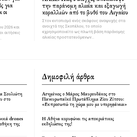
ς για
την παράνομη αλιεία και εξαγωγή
 οι
κοραλλιών από το βυθό του Αιγαίου
Στον εντοπισμό ενός σκάφους αναψυχής στα
ανοιχτά της Σκοπέλου, το οποίο
υ 2026 και
εχρησιμοποιείτο ως πλωτή βάση παράνομης
οι αιτήσεις
αλιείας προστατευόμενων...
.
Δημοφιλή άρθρα
ία Σουλιώτη
Ασημένιος ο Μάριος Μαυρουδάκος στο
υ στο
Πανευρωπαϊκό Πρωτάθλημα Ζίου Ζίτσου:
«Εκπροσωπώ τη χώρα μου με υπερηφάνεια»
νικά drones
Η Αθήνα κορυφώνει τις αποκριάτικες
ποθήκη της
εκδηλώσεις της!