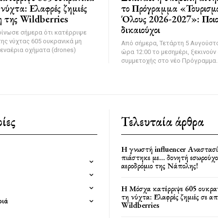
νύχτα: Ελαφρές ζημιές
το Πρόγραμμα «Τουρισμό
 της Wildberries
Όλους 2026-2027»: Ποιοι
δικαιούχοι
οίνωσε σήμερα ότι κατέρριψε
της νύχτας 605 ουκρανικά μη
Από σήμερα, Τετάρτη 5 Αυγούστο
εναέρια οχήματα (drones)
ώρα 12:00 το μεσημέρι, ξεκινούν 
συμμετοχής στο νέο Πρόγραμμα..
ίες
Τελευταία άρθρα
Η γνωστή influencer Αναστασ
πιάστηκε με… δονητή εσωρούχο
αεροδρόμιο της Νάπολης!
Η Μόσχα κατέρριψε 605 ουκρα
τη νύχτα: Ελαφρές ζημιές σε α
φιά
Wildberries