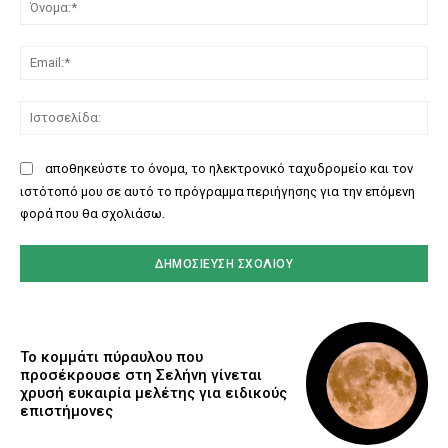
Όν
Ema
Ισ
αποθηκεύστε το όνομα, το ηλεκτρονικό ταχυδρομείο και τον
ιστότοπό μου σε αυτό το πρόγραμμα περιήγησης για την επόμενη
φορά που θα σχολιάσω.
Το κομμάτι πύραυλου που
προσέκρουσε στη Σελήνη γίνεται
χρυσή ευκαιρία μελέτης για ειδικούς
επιστήμονες