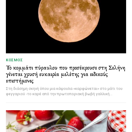
ΚΌΣΜΟΣ
Το κομμάτι πύραυλου που προσέκρουσε στη Σελήνη
γίνεται χρυσή ευκαιρία μελέτης για ειδικούς
επιστήμονες
Στη διάσημη σκηνή όπου μια κάψουλα «καρφώνεται» στο μάτι του
φεγγαριού -το καρέ από την πρωτοποριακή βωβή γαλλική...