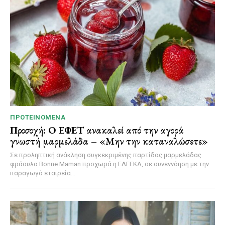
ΠΡΟΤΕΙΝΌΜΕΝΑ
Προσοχή: Ο ΕΦΕΤ ανακαλεί από την αγορά
γνωστή μαρμελάδα – «Μην την καταναλώσετε»
Σε προληπτική ανάκληση συγκεκριμένης παρτίδας μαρμελάδας
φράουλα Bonne Maman προχωρά η ΕΛΓΕΚΑ, σε συνεννόηση με την
παραγωγό εταιρεία...