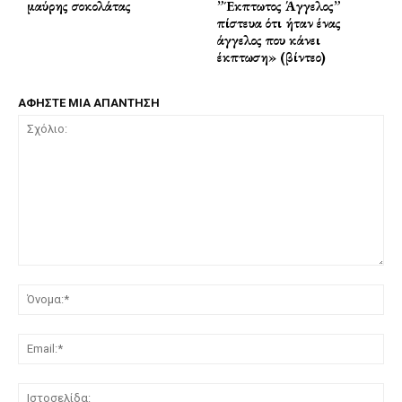
μαύρης σοκολάτας
”Έκπτωτος Άγγελος”
πίστευα ότι ήταν ένας
άγγελος που κάνει
έκπτωση» (βίντεο)
ΑΦΗΣΤΕ ΜΙΑ ΑΠΑΝΤΗΣΗ
Σχόλιο:
Όν
Ema
Ισ