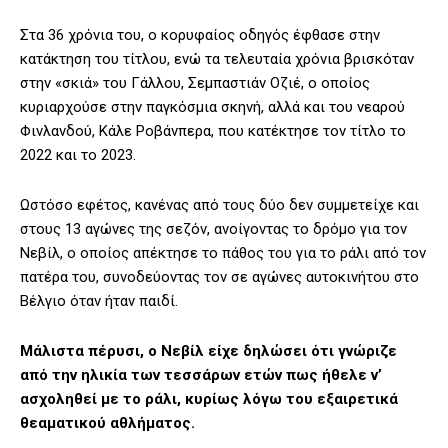
Στα 36 χρόνια του, ο κορυφαίος οδηγός έφθασε στην
κατάκτηση του τίτλου, ενώ τα τελευταία χρόνια βρισκόταν
στην «σκιά» του Γάλλου, Σεμπαστιάν Οζιέ, ο οποίος
κυριαρχούσε στην παγκόσμια σκηνή, αλλά και του νεαρού
Φινλανδού, Κάλε Ροβάνπερα, που κατέκτησε τον τίτλο το
2022 και το 2023.
Ωστόσο εφέτος, κανένας από τους δύο δεν συμμετείχε και
στους 13 αγώνες της σεζόν, ανοίγοντας το δρόμο για τον
Νεβίλ, ο οποίος απέκτησε το πάθος του για το ράλι από τον
πατέρα του, συνοδεύοντας τον σε αγώνες αυτοκινήτου στο
Βέλγιο όταν ήταν παιδί.
Μάλιστα πέρυσι, ο Νεβίλ είχε δηλώσει ότι γνώριζε
από την ηλικία των τεσσάρων ετών πως ήθελε ν’
ασχοληθεί με το ράλι, κυρίως λόγω του εξαιρετικά
θεαματικού αθλήματος.