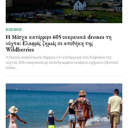
ΚΌΣΜΟΣ
Η Μόσχα κατέρριψε 605 ουκρανικά drones τη
νύχτα: Ελαφρές ζημιές σε αποθήκη της
Wildberries
Η Ρωσία ανακοίνωσε σήμερα ότι κατέρριψε στη διάρκεια της
νύχτας 605 ουκρανικά μη επανδρωμένα εναέρια οχήματα (drones)
πάνω...