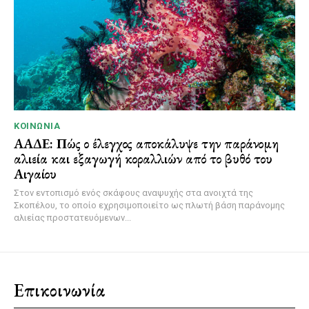
ΚΟΙΝΩΝΊΑ
ΑΑΔΕ: Πώς ο έλεγχος αποκάλυψε την παράνομη
αλιεία και εξαγωγή κοραλλιών από το βυθό του
Αιγαίου
Στον εντοπισμό ενός σκάφους αναψυχής στα ανοιχτά της
Σκοπέλου, το οποίο εχρησιμοποιείτο ως πλωτή βάση παράνομης
αλιείας προστατευόμενων...
Επικοινωνία