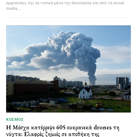
εμφανίσεις της σε τοπικά μέσα της Θεσσαλίας και από τα social
media,...
ΚΌΣΜΟΣ
Η Μόσχα κατέρριψε 605 ουκρανικά drones τη
νύχτα: Ελαφρές ζημιές σε αποθήκη της