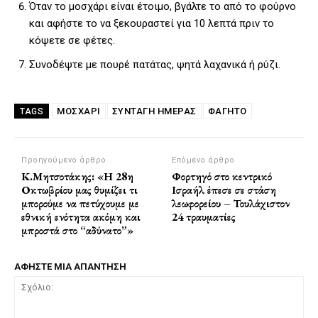
Όταν το μοσχάρι είναι έτοιμο, βγάλτε το από το φούρνο
και αφήστε το να ξεκουραστεί για 10 λεπτά πριν το
κόψετε σε φέτες.
Συνοδέψτε με πουρέ πατάτας, ψητά λαχανικά ή ρύζι.
ΜΟΣΧΆΡΙ
ΣΥΝΤΑΓΗ ΗΜΕΡΑΣ
ΦΑΓΗΤΌ
TAGS
Προηγούμενο άρθρο
Επόμενο άρθρο
Κ.Μητσοτάκης: «Η 28η
Φορτηγό στο κεντρικό
Οκτωβρίου μας θυμίζει τι
Ισραήλ έπεσε σε στάση
μπορούμε να πετύχουμε με
λεωφορείου – Τουλάχιστον
εθνική ενότητα ακόμη και
24 τραυματίες
μπροστά στο “αδύνατο”»
ΑΦΗΣΤΕ ΜΙΑ ΑΠΑΝΤΗΣΗ