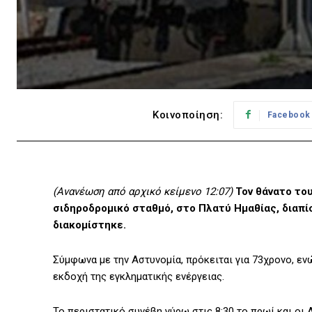
Κοινοποίηση:
Facebook
(Ανανέωση από αρχικό κείμενο 12:07)
Τον θάνατο το
σιδηροδρομικό σταθμό, στο Πλατύ Ημαθίας, διαπί
διακομίστηκε.
Σύμφωνα με την Αστυνομία, πρόκειται για 73χρονο, εν
εκδοχή της εγκληματικής ενέργειας.
Το περιστατικό συνέβη γύρω στις 8:30 το πρωί και ο