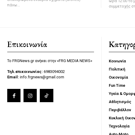
ώρα 12:00 το μ
πάνω...
συμμετοχής στ
Επικοινωνία
Κατηγορ
Το FRGNews.gr ανήκει στην «FRG MEDIA NEWS»
Κοινωνία
Πολιτική
Τηλ.επικοινωνίας:
6983094002
Email:
info.frgnews@gmail.com
Οικονομία
Fun Time
Υγεία & Ομορ
Αθλητισμός
Περιβάλλον
Κυκλική Οικο
Τεχνολογία
Auto-Moto