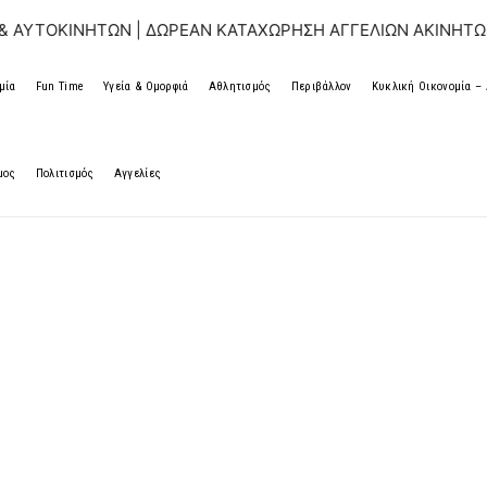
ΤΩΝ | ΔΩΡΕΑΝ ΚΑΤΑΧΩΡΗΣΗ ΑΓΓΕΛΙΩΝ ΑΚΙΝΗΤΩΝ & ΑΥΤΟΚΙ
μία
Fun Time
Υγεία & Ομορφιά
Αθλητισμός
Περιβάλλον
Κυκλική Οικονομία 
μος
Πολιτισμός
Αγγελίες