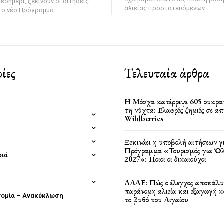
εσημέρι, ξεκινούν οι αιτήσεις
αλιείας προστατευόμενων...
ο νέο Πρόγραμμα...
ίες
Τελευταία άρθρα
Η Μόσχα κατέρριψε 605 ουκρα
τη νύχτα: Ελαφρές ζημιές σε α
Wildberries
Ξεκινάει η υποβολή αιτήσεων γ
Πρόγραμμα «Τουρισμός για Όλ
φιά
2027»: Ποιοι οι δικαιούχοι
ΑΑΔΕ: Πώς ο έλεγχος αποκάλυ
παράνομη αλιεία και εξαγωγή 
νομία – Ανακύκλωση
το βυθό του Αιγαίου