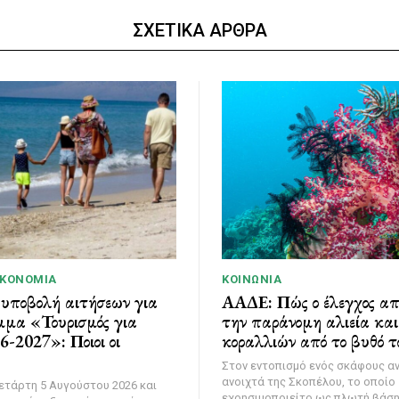
ΣΧΕΤΙΚΑ ΑΡΘΡΑ
ΙΚΟΝΟΜΊΑ
ΚΟΙΝΩΝΊΑ
 υποβολή αιτήσεων για
ΑΑΔΕ: Πώς ο έλεγχος α
μμα «Τουρισμός για
την παράνομη αλιεία κα
-2027»: Ποιοι οι
κοραλλιών από το βυθό τ
Στον εντοπισμό ενός σκάφους α
ανοιχτά της Σκοπέλου, το οποίο
ετάρτη 5 Αυγούστου 2026 και
εχρησιμοποιείτο ως πλωτή βάσ