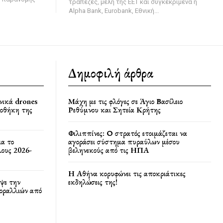
τράπεζες, μέλη της ΕΕΤ και συγκεκριμένα η
Alpha Bank, Eurobank, Εθνική...
Δημοφιλή άρθρα
νικά drones
Μάχη με τις φλόγες σε Άγιο Βασίλειο
ποθήκη της
Ρεθύμνου και Σητεία Κρήτης
Φιλιππίνες: Ο στρατός ετοιμάζεται να
ια το
αγοράσει σύστημα πυραύλων μέσου
ους 2026-
βεληνεκούς από τις ΗΠΑ
Η Αθήνα κορυφώνει τις αποκριάτικες
ψε την
εκδηλώσεις της!
κοραλλιών από