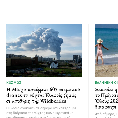
ΚΌΣΜΟΣ
ΕΛΛΗΝΙΚΉ Ο
Η Μόσχα κατέρριψε 605 ουκρανικά
Ξεκινάει η
drones τη νύχτα: Ελαφρές ζημιές
το Πρόγρα
σε αποθήκη της Wildberries
Όλους 2026
δικαιούχοι
Η Ρωσία ανακοίνωσε σήμερα ότι κατέρριψε
στη διάρκεια της νύχτας 605 ουκρανικά μη
Από σήμερα, Τ
επανδρωμένα εναέρια οχήματα (drones)