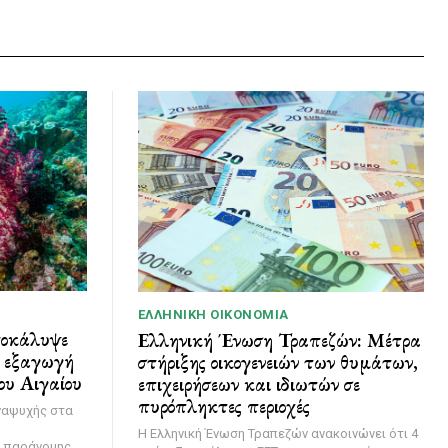
ΕΛΛΗΝΙΚΉ ΟΙΚΟΝΟΜΊΑ
ποκάλυψε
Ελληνική Ένωση Τραπεζών: Μέτρα
ι εξαγωγή
στήριξης οικογενειών των θυμάτων,
ου Αιγαίου
επιχειρήσεων και ιδιωτών σε
πυρόπληκτες περιοχές
ναψυχής στα
Η Ελληνική Ένωση Τραπεζών ανακοινώνει ότι 4
η παράνομης