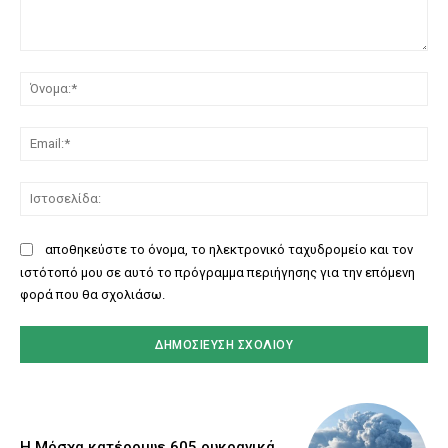
Σχόλιο:
Όν
Ema
Ισ
αποθηκεύστε το όνομα, το ηλεκτρονικό ταχυδρομείο και τον
ιστότοπό μου σε αυτό το πρόγραμμα περιήγησης για την επόμενη
φορά που θα σχολιάσω.
Η Μόσχα κατέρριψε 605 ουκρανικά