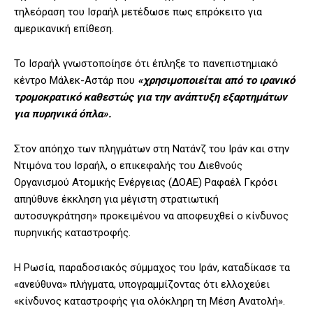
τηλεόραση του Ισραήλ μετέδωσε πως επρόκειτο για
αμερικανική επίθεση.
Το Ισραήλ γνωστοποίησε ότι έπληξε το πανεπιστημιακό
κέντρο Μάλεκ-Αστάρ που
«χρησιμοποιείται από το ιρανικό
τρομοκρατικό καθεστώς για την ανάπτυξη εξαρτημάτων
για πυρηνικά όπλα».
Στον απόηχο των πληγμάτων στη Νατάνζ του Ιράν και στην
Ντιμόνα του Ισραήλ, ο επικεφαλής του Διεθνούς
Οργανισμού Ατομικής Ενέργειας (ΔΟΑΕ) Ραφαέλ Γκρόσι
απηύθυνε έκκληση για μέγιστη στρατιωτική
αυτοσυγκράτηση» προκειμένου να αποφευχθεί ο κίνδυνος
πυρηνικής καταστροφής.
Η Ρωσία, παραδοσιακός σύμμαχος του Ιράν, καταδίκασε τα
«ανεύθυνα» πλήγματα, υπογραμμίζοντας ότι ελλοχεύει
«κίνδυνος καταστροφής για ολόκληρη τη Μέση Ανατολή».