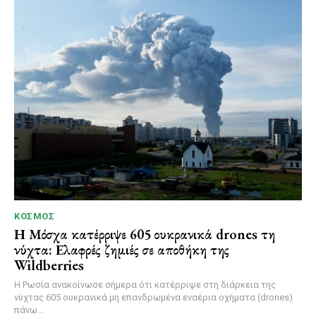
ΚΌΣΜΟΣ
Η Μόσχα κατέρριψε 605 ουκρανικά drones τη
νύχτα: Ελαφρές ζημιές σε αποθήκη της
Wildberries
Η Ρωσία ανακοίνωσε σήμερα ότι κατέρριψε στη διάρκεια της
νύχτας 605 ουκρανικά μη επανδρωμένα εναέρια οχήματα (drones)
πάνω...