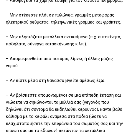
– Αποφύγετε τα χαμηλά εδάφη για τον κίνδυνο πλημμύρας.
– Μην στέκεστε πλάι σε πυλώνες, γραμμές μεταφοράς
ηλεκτρικού ρεύματος, τηλεφωνικές γραμμές και φράκτες.
– Μην πλησιάζετε μεταλλικά αντικείμενα (π.χ. αυτοκίνητα,
ποδήλατα, σύνεργα κατασκήνωσης κ.λπ.).
– Απομακρυνθείτε από ποτάμια, λίμνες ή άλλες μάζες
νερού.
– Αν είστε μέσα στη θάλασσα βγείτε αμέσως έξω.
– Αν βρίσκεστε απομονωμένοι σε μια επίπεδη έκταση και
νιώσετε να σηκώνονται τα μαλλιά σας (γεγονός που
δηλώνει ότι σύντομα θα εκδηλωθεί κεραυνός), κάντε βαθύ
κάθισμα με το κεφάλι ανάμεσα στα πόδια (ώστε να
ελαχιστοποιήσετε την επιφάνεια του σώματός σας και την
επαφή σας με το έδαφος) πετώντας τα μεταλλικά