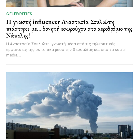
CELEBRITIES
Η γνωστή influencer Αναστασία Σουλιώτη
πιάστηκε με… δονητή εσωρούχου στο αεροδρόμιο της
Νάπολης!
Η Αναστασία Σουλιώτη, γνωστή μέσα από τις τηλεοπτικές
εμφανίσεις της σε τοπικά μέσα της Θεσσαλίας και από τα social
media,...