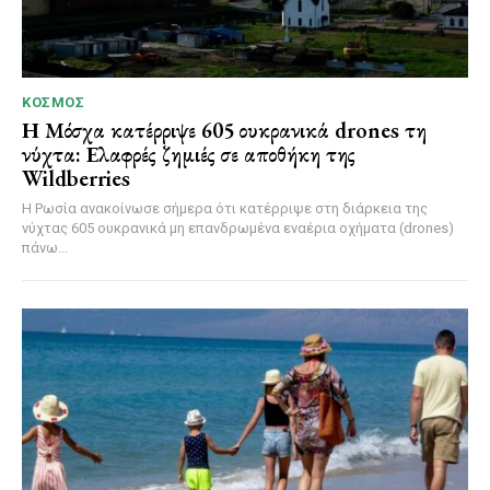
ΚΌΣΜΟΣ
Η Μόσχα κατέρριψε 605 ουκρανικά drones τη
νύχτα: Ελαφρές ζημιές σε αποθήκη της
Wildberries
Η Ρωσία ανακοίνωσε σήμερα ότι κατέρριψε στη διάρκεια της
νύχτας 605 ουκρανικά μη επανδρωμένα εναέρια οχήματα (drones)
πάνω...