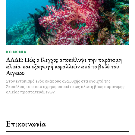
ΚΟΙΝΩΝΊΑ
ΑΑΔΕ: Πώς ο έλεγχος αποκάλυψε την παράνομη
αλιεία και εξαγωγή κοραλλιών από το βυθό του
Αιγαίου
Στον εντοπισμό ενός σκάφους αναψυχής στα ανοιχτά της
Σκοπέλου, το οποίο εχρησιμοποιείτο ως πλωτή βάση παράνομης
αλιείας προστατευόμενων...
Επικοινωνία