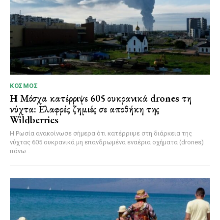
ΚΌΣΜΟΣ
Η Μόσχα κατέρριψε 605 ουκρανικά drones τη
νύχτα: Ελαφρές ζημιές σε αποθήκη της
Wildberries
Η Ρωσία ανακοίνωσε σήμερα ότι κατέρριψε στη διάρκεια της
νύχτας 605 ουκρανικά μη επανδρωμένα εναέρια οχήματα (drones)
πάνω...