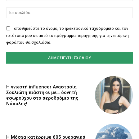
Ισ
αποθηκεύστε το όνομα, το ηλεκτρονικό ταχυδρομείο και τον
ιστότοπό μου σε αυτό το πρόγραμμα περιήγησης για την επόμενη
φορά που θα σχολιάσω.
Η γνωστή influencer Αναστασία
Σουλιώτη πιάστηκε με… δονητή
εσωρούχου στο αεροδρόμιο της
Νάπολης!
Η Μόσχα κατέρριψε 605 ουκρανικά