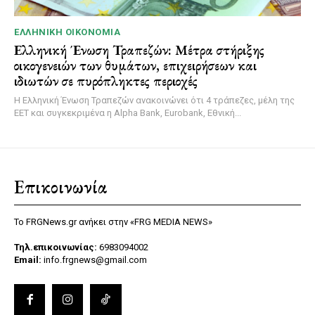
ΕΛΛΗΝΙΚΉ ΟΙΚΟΝΟΜΊΑ
Ελληνική Ένωση Τραπεζών: Μέτρα στήριξης
οικογενειών των θυμάτων, επιχειρήσεων και
ιδιωτών σε πυρόπληκτες περιοχές
Η Ελληνική Ένωση Τραπεζών ανακοινώνει ότι 4 τράπεζες, μέλη της
ΕΕΤ και συγκεκριμένα η Alpha Bank, Eurobank, Εθνική...
Επικοινωνία
Το FRGNews.gr ανήκει στην «FRG MEDIA NEWS»
Τηλ.επικοινωνίας:
6983094002
Email:
info.frgnews@gmail.com