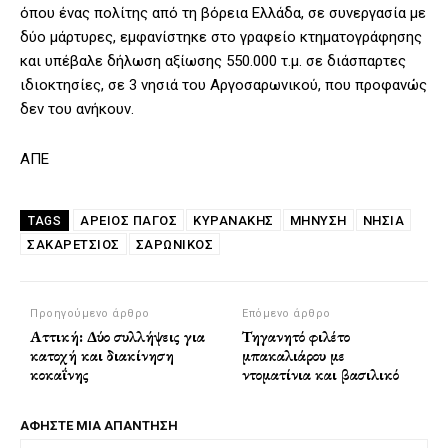
όπου ένας πολίτης από τη βόρεια Ελλάδα, σε συνεργασία με
δύο μάρτυρες, εμφανίστηκε στο γραφείο κτηματογράφησης
και υπέβαλε δήλωση αξίωσης 550.000 τ.μ. σε διάσπαρτες
ιδιοκτησίες, σε 3 νησιά του Αργοσαρωνικού, που προφανώς
δεν του ανήκουν.
ΑΠΕ
ΆΡΕΙΟΣ ΠΆΓΟΣ
ΚΥΡΑΝΑΚΗΣ
ΜΉΝΥΣΗ
ΝΗΣΙΑ
TAGS
ΣΑΚΑΡΈΤΣΙΟΣ
ΣΑΡΩΝΙΚΌΣ
Προηγούμενο άρθρο
Επόμενο άρθρο
Αττική: Δύο συλλήψεις για
Τηγανητό φιλέτο
κατοχή και διακίνηση
μπακαλιάρου με
κοκαΐνης
ντοματίνια και βασιλικό
ΑΦΗΣΤΕ ΜΙΑ ΑΠΑΝΤΗΣΗ