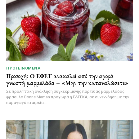
ΠΡΟΤΕΙΝΌΜΕΝΑ
Προσοχή: Ο ΕΦΕΤ ανακαλεί από την αγορά
γνωστή μαρμελάδα – «Μην την καταναλώσετε»
Σε προληπτική ανάκληση συγκεκριμένης παρτίδας μαρμελάδας
φράουλα Bonne Maman προχωρά η ΕΛΓΕΚΑ, σε συνεννόηση με την
παραγωγό εταιρεία...