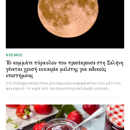
ΚΌΣΜΟΣ
Το κομμάτι πύραυλου που προσέκρουσε στη Σελήνη
γίνεται χρυσή ευκαιρία μελέτης για ειδικούς
επιστήμονες
Στη διάσημη σκηνή όπου μια κάψουλα «καρφώνεται» στο μάτι του
φεγγαριού -το καρέ από την πρωτοποριακή βωβή γαλλική...