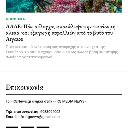
ΚΟΙΝΩΝΊΑ
ΑΑΔΕ: Πώς ο έλεγχος αποκάλυψε την παράνομη
αλιεία και εξαγωγή κοραλλιών από το βυθό του
Αιγαίου
Στον εντοπισμό ενός σκάφους αναψυχής στα ανοιχτά της
Σκοπέλου, το οποίο εχρησιμοποιείτο ως πλωτή βάση παράνομης
αλιείας προστατευόμενων...
Επικοινωνία
Το FRGNews.gr ανήκει στην «FRG MEDIA NEWS»
Τηλ.επικοινωνίας:
6983094002
Email:
info.frgnews@gmail.com