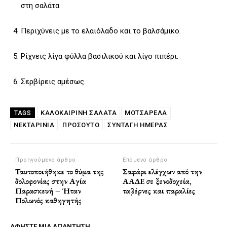
στη σαλάτα.
Περιχύνεις με το ελαιόλαδο και το βαλσάμικο.
Ρίχνεις λίγα φύλλα βασιλικού και λίγο πιπέρι.
Σερβίρεις αμέσως.
ΚΑΛΟΚΑΙΡΙΝΉ ΣΑΛΆΤΑ
ΜΟΤΣΑΡΈΛΑ
TAGS
ΝΕΚΤΑΡΊΝΙΑ
ΠΡΟΣΟΎΤΟ
ΣΥΝΤΑΓΗ ΗΜΕΡΑΣ
Προηγούμενο άρθρο
Επόμενο άρθρο
Ταυτοποιήθηκε το θύμα της
Σαφάρι ελέγχων από την
δολοφονίας στην Αγία
ΑΑΔΕ σε ξενοδοχεία,
Παρασκευή – Ήταν
ταβέρνες και παραλίες
Πολωνός καθηγητής
ΑΦΗΣΤΕ ΜΙΑ ΑΠΑΝΤΗΣΗ