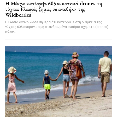
Η Μόσχα κατέρριψε 605 ουκρανικά drones τη
νύχτα: Ελαφρές ζημιές σε αποθήκη της
Wildberries
Η Ρωσία ανακοίνωσε σήμερα ότι κατέρριψε στη διάρκεια της
νύχτας 605 ουκρανικά μη επανδρωμένα εναέρια οχήματα (drones)
πάνω...