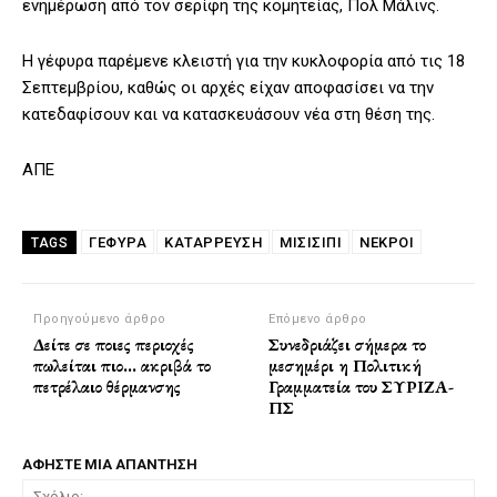
ενημέρωση από τον σερίφη της κομητείας, Πολ Μάλινς.
Η γέφυρα παρέμενε κλειστή για την κυκλοφορία από τις 18
Σεπτεμβρίου, καθώς οι αρχές είχαν αποφασίσει να την
κατεδαφίσουν και να κατασκευάσουν νέα στη θέση της.
ΑΠΕ
ΓΕΦΥΡΑ
ΚΑΤΑΡΡΕΥΣΗ
ΜΙΣΙΣΙΠΙ
ΝΕΚΡΟΙ
TAGS
Προηγούμενο άρθρο
Επόμενο άρθρο
Δείτε σε ποιες περιοχές
Συνεδριάζει σήμερα το
πωλείται πιο… ακριβά το
μεσημέρι η Πολιτική
πετρέλαιο θέρμανσης
Γραμματεία του ΣΥΡΙΖΑ-
ΠΣ
ΑΦΗΣΤΕ ΜΙΑ ΑΠΑΝΤΗΣΗ