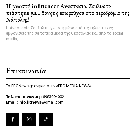
Η γνωστή influencer Αναστασία Σουλιώτη
πιάστηκε με… δονητή εσωρούχου στο αεροδρόμιο της
Νάπολης!
Η Αναστασία Σουλιώτη, γνωστή μέσα από τις τηλεοπτικές
εμφανίσεις της σε τοπικά μέσα της Θεσσαλίας και από τα social
media,...
Επικοινωνία
Το FRGNews.gr ανήκει στην «FRG MEDIA NEWS»
Τηλ.επικοινωνίας:
6983094002
Email:
info.frgnews@gmail.com