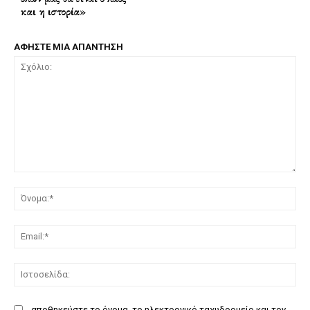
και η ιστορία»
ΑΦΗΣΤΕ ΜΙΑ ΑΠΑΝΤΗΣΗ
Σχόλιο:
Όν
Ema
Ισ
αποθηκεύστε το όνομα, το ηλεκτρονικό ταχυδρομείο και τον