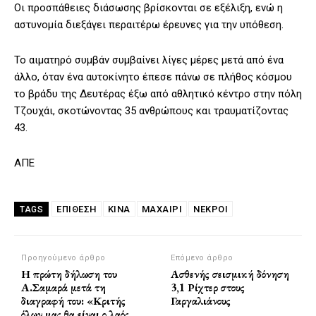
Οι προσπάθειες διάσωσης βρίσκονται σε εξέλιξη, ενώ η
αστυνομία διεξάγει περαιτέρω έρευνες για την υπόθεση.
Το αιματηρό συμβάν συμβαίνει λίγες μέρες μετά από ένα
άλλο, όταν ένα αυτοκίνητο έπεσε πάνω σε πλήθος κόσμου
το βράδυ της Δευτέρας έξω από αθλητικό κέντρο στην πόλη
Τζουχάι, σκοτώνοντας 35 ανθρώπους και τραυματίζοντας
43.
ΑΠΕ
ΕΠΙΘΕΣΗ
ΚΙΝΑ
ΜΑΧΑΙΡΙ
ΝΕΚΡΟΙ
TAGS
Προηγούμενο άρθρο
Επόμενο άρθρο
Η πρώτη δήλωση του
Ασθενής σεισμική δόνηση
Α.Σαμαρά μετά τη
3,1 Ρίχτερ στους
διαγραφή του: «Κριτής
Γαργαλιάνους
όλων μας θα είναι ο λαός