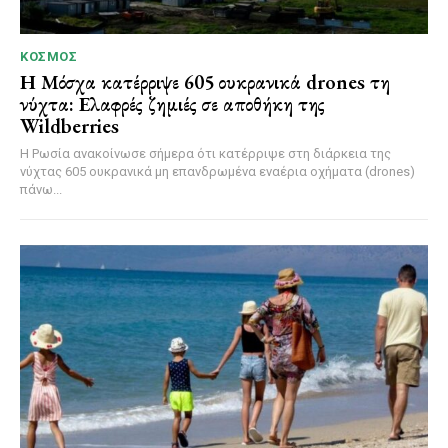
ΚΌΣΜΟΣ
Η Μόσχα κατέρριψε 605 ουκρανικά drones τη
νύχτα: Ελαφρές ζημιές σε αποθήκη της
Wildberries
Η Ρωσία ανακοίνωσε σήμερα ότι κατέρριψε στη διάρκεια της
νύχτας 605 ουκρανικά μη επανδρωμένα εναέρια οχήματα (drones)
πάνω...