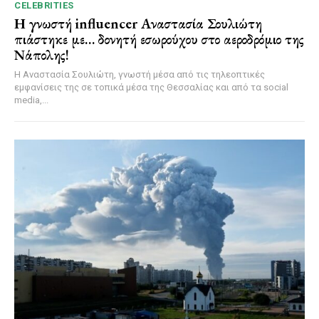
CELEBRITIES
Η γνωστή influencer Αναστασία Σουλιώτη
πιάστηκε με… δονητή εσωρούχου στο αεροδρόμιο της
Νάπολης!
Η Αναστασία Σουλιώτη, γνωστή μέσα από τις τηλεοπτικές
εμφανίσεις της σε τοπικά μέσα της Θεσσαλίας και από τα social
media,...