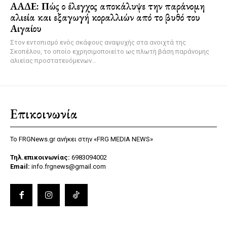
ΑΑΔΕ: Πώς ο έλεγχος αποκάλυψε την παράνομη
αλιεία και εξαγωγή κοραλλιών από το βυθό του
Αιγαίου
Στον εντοπισμό ενός σκάφους αναψυχής στα ανοιχτά της
Σκοπέλου, το οποίο εχρησιμοποιείτο ως πλωτή βάση παράνομης
αλιείας προστατευόμενων...
Επικοινωνία
Το FRGNews.gr ανήκει στην «FRG MEDIA NEWS»
Τηλ.επικοινωνίας:
6983094002
Email:
info.frgnews@gmail.com