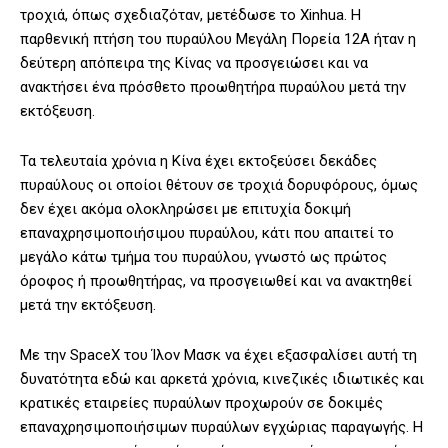
τροχιά, όπως σχεδιαζόταν, μετέδωσε το Xinhua. Η
παρθενική πτήση του πυραύλου Μεγάλη Πορεία 12Α ήταν η
δεύτερη απόπειρα της Κίνας να προσγειώσει και να
ανακτήσει ένα πρόσθετο προωθητήρα πυραύλου μετά την
εκτόξευση.
Τα τελευταία χρόνια η Κίνα έχει εκτοξεύσει δεκάδες
πυραύλους οι οποίοι θέτουν σε τροχιά δορυφόρους, όμως
δεν έχει ακόμα ολοκληρώσει με επιτυχία δοκιμή
επαναχρησιμοποιήσιμου πυραύλου, κάτι που απαιτεί το
μεγάλο κάτω τμήμα του πυραύλου, γνωστό ως πρώτος
όροφος ή προωθητήρας, να προσγειωθεί και να ανακτηθεί
μετά την εκτόξευση.
Με την SpaceX του Ίλον Μασκ να έχει εξασφαλίσει αυτή τη
δυνατότητα εδώ και αρκετά χρόνια, κινεζικές ιδιωτικές και
κρατικές εταιρείες πυραύλων προχωρούν σε δοκιμές
επαναχρησιμοποιήσιμων πυραύλων εγχώριας παραγωγής. Η