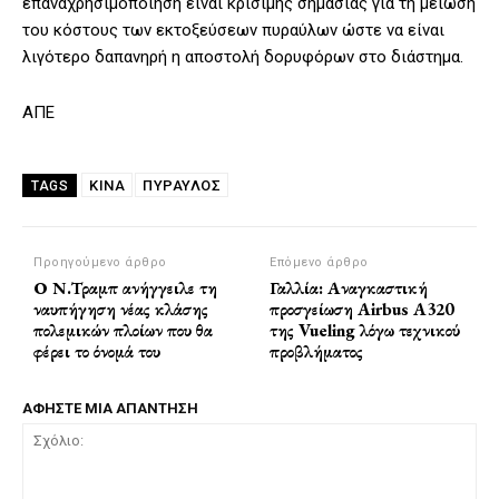
επαναχρησιμοποίηση είναι κρίσιμης σημασίας για τη μείωση
του κόστους των εκτοξεύσεων πυραύλων ώστε να είναι
λιγότερο δαπανηρή η αποστολή δορυφόρων στο διάστημα.
ΑΠΕ
ΚΙΝΑ
ΠΎΡΑΥΛΟΣ
TAGS
Προηγούμενο άρθρο
Επόμενο άρθρο
Ο Ν.Τραμπ ανήγγειλε τη
Γαλλία: Αναγκαστική
ναυπήγηση νέας κλάσης
προσγείωση Airbus A320
πολεμικών πλοίων που θα
της Vueling λόγω τεχνικού
φέρει το όνομά του
προβλήματος
ΑΦΗΣΤΕ ΜΙΑ ΑΠΑΝΤΗΣΗ