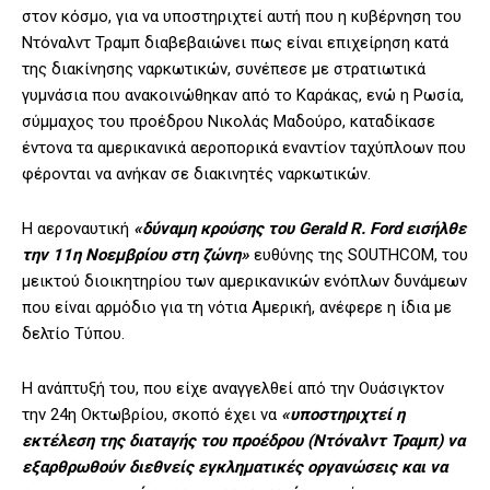
στον κόσμο, για να υποστηριχτεί αυτή που η κυβέρνηση του
Ντόναλντ Τραμπ διαβεβαιώνει πως είναι επιχείρηση κατά
της διακίνησης ναρκωτικών, συνέπεσε με στρατιωτικά
γυμνάσια που ανακοινώθηκαν από το Καράκας, ενώ η Ρωσία,
σύμμαχος του προέδρου Νικολάς Μαδούρο, καταδίκασε
έντονα τα αμερικανικά αεροπορικά εναντίον ταχύπλοων που
φέρονται να ανήκαν σε διακινητές ναρκωτικών.
Η αεροναυτική
«δύναμη κρούσης του Gerald R. Ford εισήλθε
την 11η Νοεμβρίου στη ζώνη»
ευθύνης της SOUTHCOM, του
μεικτού διοικητηρίου των αμερικανικών ενόπλων δυνάμεων
που είναι αρμόδιο για τη νότια Αμερική, ανέφερε η ίδια με
δελτίο Τύπου.
Η ανάπτυξή του, που είχε αναγγελθεί από την Ουάσιγκτον
την 24η Οκτωβρίου, σκοπό έχει να
«υποστηριχτεί η
εκτέλεση της διαταγής του προέδρου (Ντόναλντ Τραμπ) να
εξαρθρωθούν διεθνείς εγκληματικές οργανώσεις και να