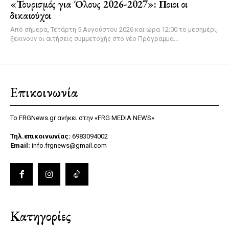
«Τουρισμός για Όλους 2026-2027»: Ποιοι οι
δικαιούχοι
Από σήμερα, Τετάρτη 5 Αυγούστου 2026 και ώρα 12:00 το μεσημέρι,
ξεκινούν οι αιτήσεις συμμετοχής στο νέο Πρόγραμμα...
Επικοινωνία
Το FRGNews.gr ανήκει στην «FRG MEDIA NEWS»
Τηλ.επικοινωνίας:
6983094002
Email:
info.frgnews@gmail.com
Κατηγορίες