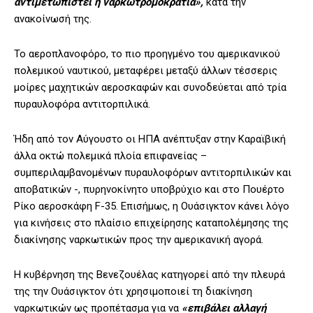
αντιμετωπιστεί η ναρκωτρομοκρατία»,
κατά την
ανακοίνωσή της.
Το αεροπλανοφόρο, το πιο προηγμένο του αμερικανικού
πολεμικού ναυτικού, μεταφέρει μεταξύ άλλων τέσσερις
μοίρες μαχητικών αεροσκαφών και συνοδεύεται από τρία
πυραυλοφόρα αντιτορπιλικά.
Ήδη από τον Αύγουστο οι ΗΠΑ ανέπτυξαν στην Καραϊβική
άλλα οκτώ πολεμικά πλοία επιφανείας –
συμπεριλαμβανομένων πυραυλοφόρων αντιτορπιλικών και
αποβατικών -, πυρηνοκίνητο υποβρύχιο και στο Πουέρτο
Ρίκο αεροσκάφη F-35. Επισήμως, η Ουάσιγκτον κάνει λόγο
για κινήσεις στο πλαίσιο επιχείρησης καταπολέμησης της
διακίνησης ναρκωτικών προς την αμερικανική αγορά.
Η κυβέρνηση της Βενεζουέλας κατηγορεί από την πλευρά
της την Ουάσιγκτον ότι χρησιμοποιεί τη διακίνηση
ναρκωτικών ως προπέτασμα για να
«επιβάλει αλλαγή