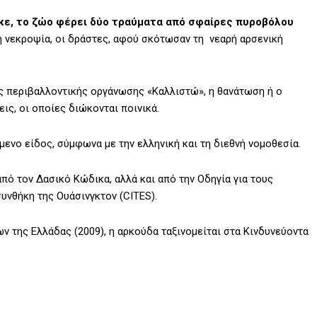
κε, το ζώο φέρει δύο τραύματα από σφαίρες πυροβόλου
η νεκροψία, οι δράστες, αφού σκότωσαν τη νεαρή αρσενική
 περιβαλλοντικής οργάνωσης «Καλλιστώ», η θανάτωση ή ο
ς, οι οποίες διώκονται ποινικά.
ενο είδος, σύμφωνα με την ελληνική και τη διεθνή νομοθεσία.
πό τον Δασικό Κώδικα, αλλά και από την Οδηγία για τους
συνθήκη της Ουάσινγκτον (CITES).
 της Ελλάδας (2009), η αρκούδα ταξινομείται στα Κινδυνεύοντα