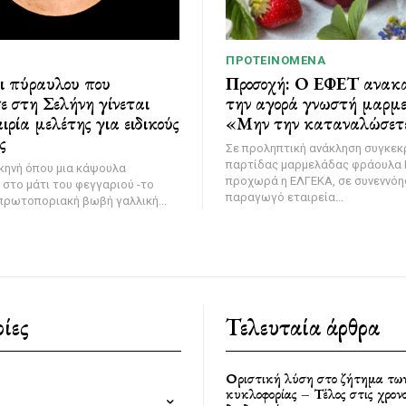
ΠΡΟΤΕΙΝΌΜΕΝΑ
ι πύραυλου που
Προσοχή: Ο ΕΦΕΤ ανακα
ε στη Σελήνη γίνεται
την αγορά γνωστή μαρμ
ιρία μελέτης για ειδικούς
«Μην την καταναλώσετ
ς
Σε προληπτική ανάκληση συγκεκ
παρτίδας μαρμελάδας φράουλα
κηνή όπου μια κάψουλα
προχωρά η ΕΛΓΕΚΑ, σε συνεννόησ
στο μάτι του φεγγαριού -το
παραγωγό εταιρεία...
πρωτοποριακή βωβή γαλλική...
ίες
Τελευταία άρθρα
Οριστική λύση στο ζήτημα τω
κυκλοφορίας – Τέλος στις χρον