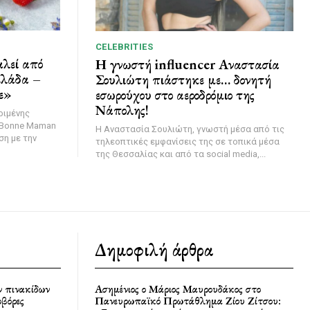
CELEBRITIES
λεί από
Η γνωστή influencer Αναστασία
ελάδα –
Σουλιώτη πιάστηκε με… δονητή
ε»
εσωρούχου στο αεροδρόμιο της
Νάπολης!
ριμένης
 Bonne Maman
Η Αναστασία Σουλιώτη, γνωστή μέσα από τις
η με την
τηλεοπτικές εμφανίσεις της σε τοπικά μέσα
της Θεσσαλίας και από τα social media,...
Δημοφιλή άρθρα
ν πινακίδων
Ασημένιος ο Μάριος Μαυρουδάκος στο
οβόρες
Πανευρωπαϊκό Πρωτάθλημα Ζίου Ζίτσου: