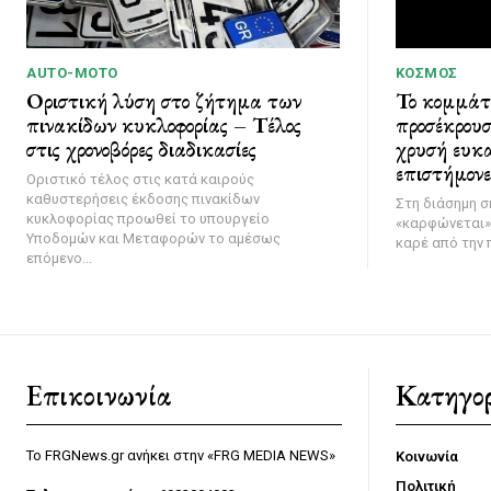
AUTO-MOTO
ΚΌΣΜΟΣ
Οριστική λύση στο ζήτημα των
Το κομμάτ
πινακίδων κυκλοφορίας – Τέλος
προσέκρουσ
στις χρονοβόρες διαδικασίες
χρυσή ευκα
επιστήμονε
Οριστικό τέλος στις κατά καιρούς
καθυστερήσεις έκδοσης πινακίδων
Στη διάσημη σ
κυκλοφορίας προωθεί το υπουργείο
«καρφώνεται» 
Υποδομών και Μεταφορών το αμέσως
καρέ από την 
επόμενο...
Επικοινωνία
Κατηγορ
Το FRGNews.gr ανήκει στην «FRG MEDIA NEWS»
Κοινωνία
Πολιτική