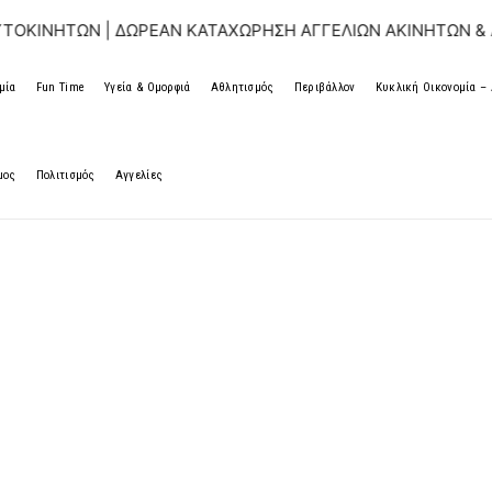
| ΔΩΡΕΑΝ ΚΑΤΑΧΩΡΗΣΗ ΑΓΓΕΛΙΩΝ ΑΚΙΝΗΤΩΝ & ΑΥΤΟΚΙΝΗΤ
μία
Fun Time
Υγεία & Ομορφιά
Αθλητισμός
Περιβάλλον
Κυκλική Οικονομία 
μος
Πολιτισμός
Αγγελίες