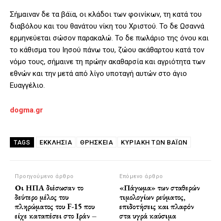
Σήμαιναν δε τα βάϊα, οι κλάδοι των φοινίκων, τη κατά του
διαβόλου και του θανάτου νίκη του Χριστού. Το δε Ωσαννά
ερμηνεύεται σώσον παρακαλώ. Το δε πωλάριο της όνου και
το κάθισμα του Ιησού πάνω του, ζώου ακάθαρτου κατά τον
νόμο τους, σήμαινε τη πρώην ακαθαρσία και αγριότητα των
εθνών και την μετά από λίγο υποταγή αυτών στο άγιο
Ευαγγέλιο.
dogma.gr
ΕΚΚΛΗΣΙΑ
ΘΡΗΣΚΕΊΑ
ΚΥΡΙΑΚΉ ΤΩΝ ΒΑΪ́ΩΝ
TAGS
Προηγούμενο άρθρο
Επόμενο άρθρο
Οι ΗΠΑ διέσωσαν το
«Πάγωμα» των σταθερών
δεύτερο μέλος του
τιμολογίων ρεύματος,
πληρώματος του F-15 που
επιδοτήσεις και πλαφόν
είχε καταπέσει στο Ιράν –
στα υγρά καύσιμα