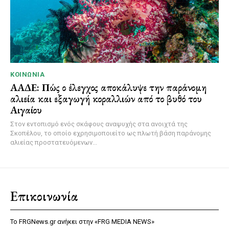
ΚΟΙΝΩΝΊΑ
ΑΑΔΕ: Πώς ο έλεγχος αποκάλυψε την παράνομη
αλιεία και εξαγωγή κοραλλιών από το βυθό του
Αιγαίου
Στον εντοπισμό ενός σκάφους αναψυχής στα ανοιχτά της
Σκοπέλου, το οποίο εχρησιμοποιείτο ως πλωτή βάση παράνομης
αλιείας προστατευόμενων...
Επικοινωνία
Το FRGNews.gr ανήκει στην «FRG MEDIA NEWS»