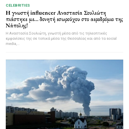
CELEBRITIES
Η γνωστή influencer Αναστασία Σουλιώτη
πιάστηκε με… δονητή εσωρούχου στο αεροδρόμιο της
Νάπολης!
Η Αναστασία Σουλιώτη, γνωστή μέσα από τις τηλεοπτικές
εμφανίσεις της σε τοπικά μέσα της Θεσσαλίας και από τα social
media,...