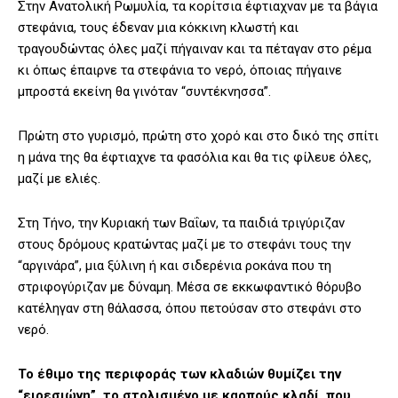
Στην Ανατολική Ρωμυλία, τα κορίτσια έφτιαχναν με τα βάγια
στεφάνια, τους έδεναν μια κόκκινη κλωστή και
τραγουδώντας όλες μαζί πήγαιναν και τα πέταγαν στο ρέμα
κι όπως έπαιρνε τα στεφάνια το νερό, όποιας πήγαινε
μπροστά εκείνη θα γινόταν “συντέκνησσα”.
Πρώτη στο γυρισμό, πρώτη στο χορό και στο δικό της σπίτι
η μάνα της θα έφτιαχνε τα φασόλια και θα τις φίλευε όλες,
μαζί με ελιές.
Στη Τήνο, την Κυριακή των Βαΐων, τα παιδιά τριγύριζαν
στους δρόμους κρατώντας μαζί με το στεφάνι τους την
“αργινάρα”, μια ξύλινη ή και σιδερένια ροκάνα που τη
στριφογύριζαν με δύναμη. Μέσα σε εκκωφαντικό θόρυβο
κατέληγαν στη θάλασσα, όπου πετούσαν στο στεφάνι στο
νερό.
Το έθιμο της περιφοράς των κλαδιών θυμίζει την
“ειρεσιώνη”, το στολισμένο με καρπούς κλαδί, που