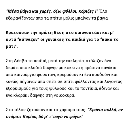
“Μέσα βάγια και χαρές, όξω ψύλλοι, κόριζες !”
‘Ολα
εξαφανίζονταν από τα σπίτια μόλις μπαίναν τα βάγια.
Κρατούσαν την πρώτη θέση στο εικονοστάσι και μ’
αυτά “κάπνιζαν” οι γυναίκες τα παιδιά για το “κακό το
μάτι”.
Στη Λέσβο τα παιδιά, μετά την εκκλησία, στόλιζαν ένα
δεμάτι από κλαδιά δάφνης με κόκκινα ή πράσινα πανάκια
από καινούργιο φουστάνι, κρεμούσαν κι ένα κουδούνι και
καθώς πήγαιναν από σπίτι σε σπίτι ψάλλοντας και λέγοντας
εξορκισμούς για τους ψύλλους και τα ποντίκια, έδιναν και
ένα κλαράκι δάφνης στη νοικοκυρά.
Στο τέλος ζητούσαν και το χάρισμά τους:
“Χρόνια πολλά, εν
ονόματι Κυρίου, δό μ’ τ’ αυγό να φύγω.”