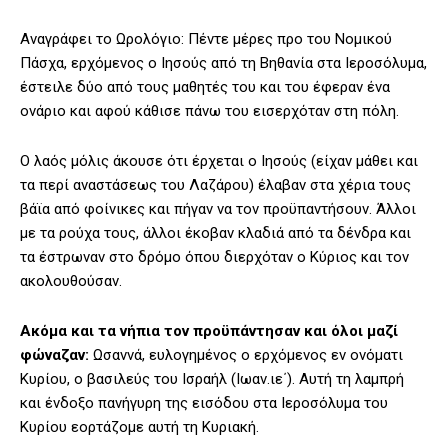
Αναγράφει το Ωρολόγιο: Πέντε μέρες προ του Νομικού
Πάσχα, ερχόμενος ο Ιησούς από τη Βηθανία στα Ιεροσόλυμα,
έστειλε δύο από τους μαθητές του και του έφεραν ένα
ονάριο και αφού κάθισε πάνω του εισερχόταν στη πόλη.
Ο λαός μόλις άκουσε ότι έρχεται ο Ιησούς (είχαν μάθει και
τα περί αναστάσεως του Λαζάρου) έλαβαν στα χέρια τους
βάϊα από φοίνικες και πήγαν να τον προϋπαντήσουν. Άλλοι
με τα ρούχα τους, άλλοι έκοβαν κλαδιά από τα δένδρα και
τα έστρωναν στο δρόμο όπου διερχόταν ο Κύριος και τον
ακολουθούσαν.
Ακόμα και τα νήπια τον προϋπάντησαν και όλοι μαζί
φώναζαν:
Ωσαννά, ευλογημένος ο ερχόμενος εν ονόματι
Κυρίου, ο βασιλεύς του Ισραήλ (Ιωαν.ιε΄). Αυτή τη λαμπρή
και ένδοξο πανήγυρη της εισόδου στα Ιεροσόλυμα του
Κυρίου εορτάζομε αυτή τη Κυριακή.