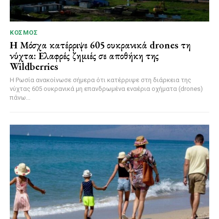
ΚΌΣΜΟΣ
Η Μόσχα κατέρριψε 605 ουκρανικά drones τη
νύχτα: Ελαφρές ζημιές σε αποθήκη της
Wildberries
Η Ρωσία ανακοίνωσε σήμερα ότι κατέρριψε στη διάρκεια της
νύχτας 605 ουκρανικά μη επανδρωμένα εναέρια οχήματα (drones)
πάνω...