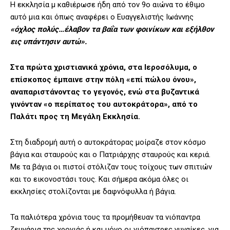
Η εκκλησία μ καθιέρωσε ήδη από τον 9ο αιώνα το έθιμο
αυτό μια και όπως αναφέρει ο Ευαγγελιστής Ιωάννης
«όχλος πολύς…έλαβον τα βαΐα των φοινίκων και εξήλθον
εις υπάντησιν αυτώ».
Στα πρώτα χριστιανικά χρόνια, στα Ιεροσόλυμα, ο
επίσκοπος έμπαινε στην πόλη «επί πώλου όνου»,
αναπαριστάνοντας το γεγονός, ενώ στα βυζαντικά
γινόνταν «ο περίπατος του αυτοκράτορα», από το
Παλάτι προς τη Μεγάλη Εκκλησία.
Στη διαδρομή αυτή ο αυτοκράτορας μοίραζε στον κόσμο
βάγια και σταυρούς και ο Πατριάρχης σταυρούς και κεριά.
Με τα βάγια οι πιστοί στόλιζαν τους τοίχους των σπιτιών
και το εικονοστάσι τους. Και σήμερα ακόμα όλες οι
εκκλησίες στολίζονται με δαφνόφυλλα ή βάγια.
Τα παλιότερα χρόνια τους τα προμήθευαν τα νιόπαντρα
ζευγάρια της χρονιάς ή και μόνο οι νιόπαντρες γυναίκες, για