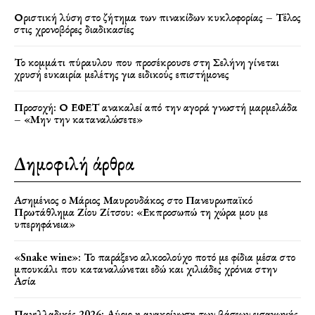
Οριστική λύση στο ζήτημα των πινακίδων κυκλοφορίας – Τέλος
στις χρονοβόρες διαδικασίες
Το κομμάτι πύραυλου που προσέκρουσε στη Σελήνη γίνεται
χρυσή ευκαιρία μελέτης για ειδικούς επιστήμονες
Προσοχή: Ο ΕΦΕΤ ανακαλεί από την αγορά γνωστή μαρμελάδα
– «Μην την καταναλώσετε»
Δημοφιλή άρθρα
Ασημένιος ο Μάριος Μαυρουδάκος στο Πανευρωπαϊκό
Πρωτάθλημα Ζίου Ζίτσου: «Εκπροσωπώ τη χώρα μου με
υπερηφάνεια»
«Snake wine»: Το παράξενο αλκοολούχο ποτό με φίδια μέσα στο
μπουκάλι που καταναλώνεται εδώ και χιλιάδες χρόνια στην
Ασία
Πανελλαδικές 2026: Αύριο η ανακοίνωση των βάσεων εισαγωγής