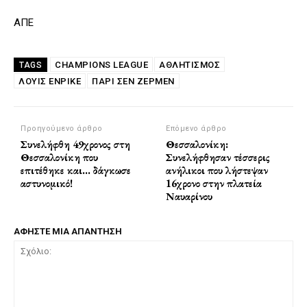
ΑΠΕ
CHAMPIONS LEAGUE
ΑΘΛΗΤΙΣΜΟΣ
TAGS
ΛΟΥΊΣ ΕΝΡΊΚΕ
ΠΑΡΊ ΣΕΝ ΖΕΡΜΈΝ
Προηγούμενο άρθρο
Επόμενο άρθρο
Συνελήφθη 49χρονος στη
Θεσσαλονίκη:
Θεσσαλονίκη που
Συνελήφθησαν τέσσερις
επιτέθηκε και… δάγκωσε
ανήλικοι που λήστεψαν
αστυνομικό!
16χρονο στην πλατεία
Ναυαρίνου
ΑΦΗΣΤΕ ΜΙΑ ΑΠΑΝΤΗΣΗ