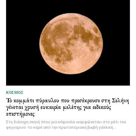
ΚΌΣΜΟΣ
Το κομμάτι πύραυλου που προσέκρουσε στη Σελήνη
γίνεται χρυσή ευκαιρία μελέτης για ειδικούς
επιστήμονες
Στη διάσημη σκηνή όπου μια κάψουλα «καρφώνεται» στο μάτι του
φεγγαριού -το καρέ από την πρωτοποριακή βωβή γαλλική...