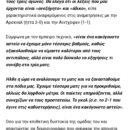
τους τρεις αγώνες. Θα έλεγα ότι οι λέξεις που μου
έρχονται είναι «ανεξήγητο» και «άδικο»,
είπε
χαρακτηριστικά αναφερόμενος στις αναμετρήσεις με την
Αρσεναλ (ήττα 2-0) και την Αϊντχόφεν (1-1).
Σύμφωνα με τον έμπειρο τεχνικό,
«είναι ένα κακόγουστο
αστείο να έχουμε μόνο τέσσερις βαθμούς, καθώς
εξακολουθούμε να είμαστε καλύτεροι από τους
αντιπάλους, αλλά είναι πολύ δύσκολο να εξηγήσεις τι
συνέβη στα τρία ματς.
Ηλθε η ώρα να αναλύσουμε το ματς και να ξανασταθούμε
στα πόδια μας. Έχουμε τέσσερα ματς για να προκριθούμε,
αλλιώς θα ληφθούν μέτρα. Οι παίκτες επηρεάζονται, αλλά
συνεχίζων να τους προστατεύω. Το γκολ (σ.σ. το 2-1 που
έγινε στις καθυστερήσεις), είναι ένα κακόγουστο αστείο».
Οσο για την επιθετικη δυστοκία της ομάδας του και
απαντώντας σε δημοσιογράφο που ανέφερε την απουσία