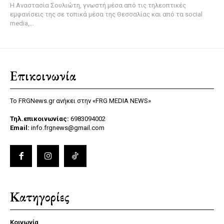
Η Αναστασία Σουλιώτη, γνωστή μέσα από τις τηλεοπτικές
εμφανίσεις της σε τοπικά μέσα της Θεσσαλίας και από τα social
media,...
Επικοινωνία
Το FRGNews.gr ανήκει στην «FRG MEDIA NEWS»
Τηλ.επικοινωνίας:
6983094002
Email:
info.frgnews@gmail.com
Κατηγορίες
Κοινωνία