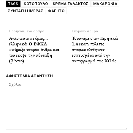
ΚΟΤΟΠΟΥΛΟ
ΚΡΈΜΑ ΓΆΛΑΚΤΟΣ
ΜΑΚΑΡΌΝΙΑ
TAGS
ΣΥΝΤΑΓΗ ΗΜΕΡΑΣ
ΦΑΓΗΤΌ
Προηγούμενο άρθρο
Επόμενο άρθρο
Απίστευτο κι όμως…
Τσουνάμι στον Ειρηνικό:
ελληνικό: Ο ΕΦΚΑ
1,4 εκατ. πολίτες
«κήρυξε νεκρό» άνδρα και
απομακρύνθηκαν
του έκοψε την σύνταξη
εσπευσμένα από την
(βίντεο)
ακτογραμμή της Χιλής
ΑΦΗΣΤΕ ΜΙΑ ΑΠΑΝΤΗΣΗ
Σχόλιο: