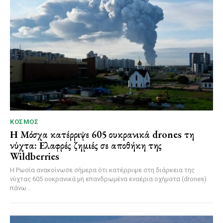
ΚΌΣΜΟΣ
Η Μόσχα κατέρριψε 605 ουκρανικά drones τη
νύχτα: Ελαφρές ζημιές σε αποθήκη της
Wildberries
Η Ρωσία ανακοίνωσε σήμερα ότι κατέρριψε στη διάρκεια της
νύχτας 605 ουκρανικά μη επανδρωμένα εναέρια οχήματα (drones)
πάνω...