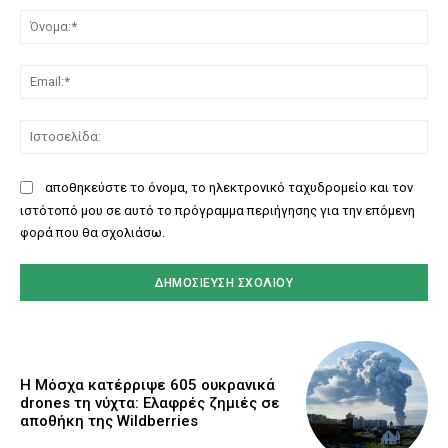
Όν
Ema
Ισ
αποθηκεύστε το όνομα, το ηλεκτρονικό ταχυδρομείο και τον
ιστότοπό μου σε αυτό το πρόγραμμα περιήγησης για την επόμενη
φορά που θα σχολιάσω.
Η Μόσχα κατέρριψε 605 ουκρανικά
drones τη νύχτα: Ελαφρές ζημιές σε
αποθήκη της Wildberries