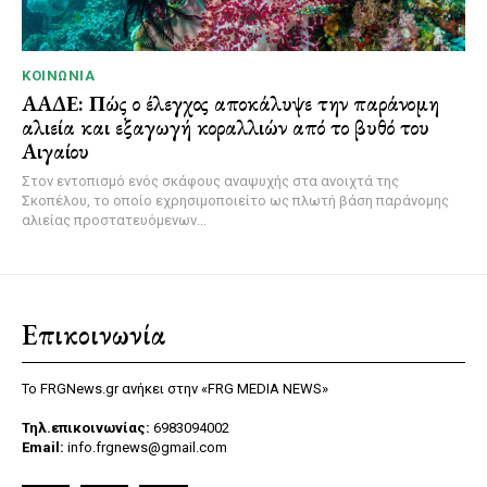
ΚΟΙΝΩΝΊΑ
ΑΑΔΕ: Πώς ο έλεγχος αποκάλυψε την παράνομη
αλιεία και εξαγωγή κοραλλιών από το βυθό του
Αιγαίου
Στον εντοπισμό ενός σκάφους αναψυχής στα ανοιχτά της
Σκοπέλου, το οποίο εχρησιμοποιείτο ως πλωτή βάση παράνομης
αλιείας προστατευόμενων...
Επικοινωνία
Το FRGNews.gr ανήκει στην «FRG MEDIA NEWS»
Τηλ.επικοινωνίας:
6983094002
Email:
info.frgnews@gmail.com