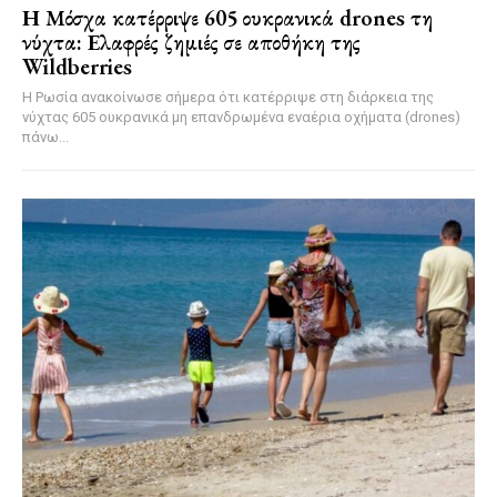
Η Μόσχα κατέρριψε 605 ουκρανικά drones τη
νύχτα: Ελαφρές ζημιές σε αποθήκη της
Wildberries
Η Ρωσία ανακοίνωσε σήμερα ότι κατέρριψε στη διάρκεια της
νύχτας 605 ουκρανικά μη επανδρωμένα εναέρια οχήματα (drones)
πάνω...