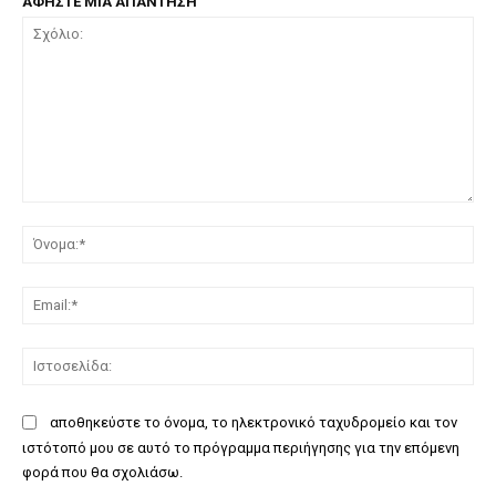
ΑΦΗΣΤΕ ΜΙΑ ΑΠΑΝΤΗΣΗ
Σχόλιο:
Όν
Ema
Ισ
αποθηκεύστε το όνομα, το ηλεκτρονικό ταχυδρομείο και τον
ιστότοπό μου σε αυτό το πρόγραμμα περιήγησης για την επόμενη
φορά που θα σχολιάσω.