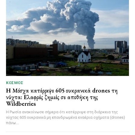
ΚΌΣΜΟΣ
Η Μόσχα κατέρριψε 605 ουκρανικά drones τη
νύχτα: Ελαφρές ζημιές σε αποθήκη της
Wildberries
Η Ρωσία ανακοίνωσε σήμερα ότι κατέρριψε στη διάρκεια της
νύχτας 605 ουκρανικά μη επανδρωμένα εναέρια οχήματα (drones)
πάνω...