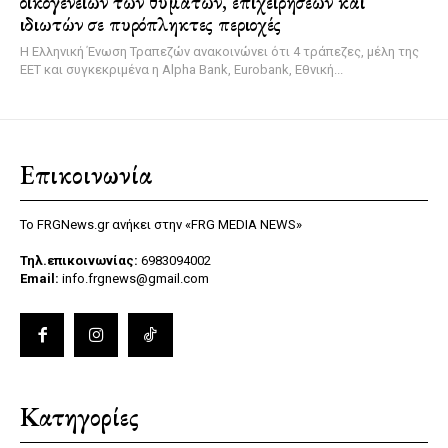
οικογενειών των θυμάτων, επιχειρήσεων και
ιδιωτών σε πυρόπληκτες περιοχές
Η Ελληνική Ένωση Τραπεζών ανακοινώνει ότι 4 τράπεζες, μέλη της
ΕΕΤ και συγκεκριμένα η Alpha Bank, Eurobank, Εθνική...
Επικοινωνία
Το FRGNews.gr ανήκει στην «FRG MEDIA NEWS»
Τηλ.επικοινωνίας:
6983094002
Email:
info.frgnews@gmail.com
Κατηγορίες