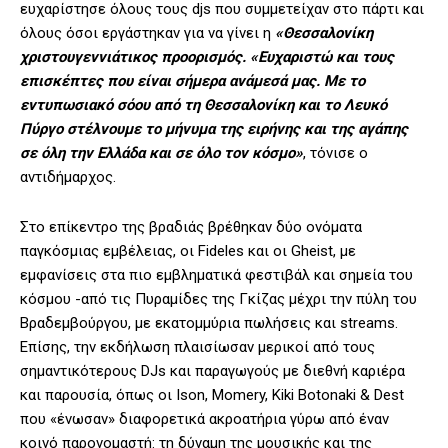
ευχαρίστησε όλους τους djs που συμμετείχαν στο πάρτι και
όλους όσοι εργάστηκαν για να γίνει η
«Θεσσαλονίκη
χριστουγεννιάτικος προορισμός.
«Ευχαριστώ και τους
επισκέπτες που είναι σήμερα ανάμεσά μας. Με το
εντυπωσιακό σόου από τη Θεσσαλονίκη και το Λευκό
Πύργο στέλνουμε το μήνυμα της ειρήνης και της αγάπης
σε όλη την Ελλάδα και σε όλο τον κόσμο»
, τόνισε ο
αντιδήμαρχος.
Στο επίκεντρο της βραδιάς βρέθηκαν δύο ονόματα
παγκόσμιας εμβέλειας, οι Fideles και οι Gheist, με
εμφανίσεις στα πιο εμβληματικά φεστιβάλ και σημεία του
κόσμου -από τις Πυραμίδες της Γκίζας μέχρι την πύλη του
Βραδεμβούργου, με εκατομμύρια πωλήσεις και streams.
Επίσης, την εκδήλωση πλαισίωσαν μερικοί από τους
σημαντικότερους DJs και παραγωγούς με διεθνή καριέρα
και παρουσία, όπως οι Ison, Momery, Kiki Botonaki & Dest
που «ένωσαν» διαφορετικά ακροατήρια γύρω από έναν
κοινό παρονομαστή: τη δύναμη της μουσικής και της