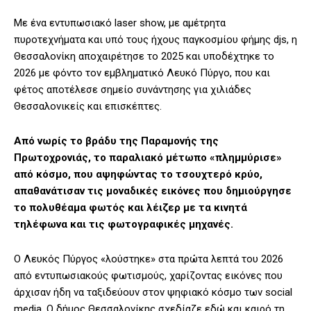
Με ένα εντυπωσιακό laser show, με αμέτρητα
πυροτεχνήματα και υπό τους ήχους παγκοσμίου φήμης djs, η
Θεσσαλονίκη αποχαιρέτησε το 2025 και υποδέχτηκε το
2026 με φόντο τον εμβληματικό Λευκό Πύργο, που και
φέτος αποτέλεσε σημείο συνάντησης για χιλιάδες
Θεσσαλονικείς και επισκέπτες.
Από νωρίς το βράδυ της Παραμονής της
Πρωτοχρονιάς, το παραλιακό μέτωπο «πλημμύρισε»
από κόσμο, που αψηφώντας το τσουχτερό κρύο,
απαθανάτισαν τις μοναδικές εικόνες που δημιούργησε
το πολυθέαμα φωτός και λέιζερ με τα κινητά
τηλέφωνα και τις φωτογραφικές μηχανές.
Ο Λευκός Πύργος «λούστηκε» στα πρώτα λεπτά του 2026
από εντυπωσιακούς φωτισμούς, χαρίζοντας εικόνες που
άρχισαν ήδη να ταξιδεύουν στον ψηφιακό κόσμο των social
media. Ο δήμος Θεσσαλονίκης σχεδίαζε εδώ και καιρό τη