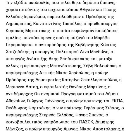
Την εξόδιο ακολουθία, που τελέσθηκε δημόσια δαπάνη,
χοροστατούντος του αρχιεπισκόπου Αθηνών και Πάσης
Ελλάδος Ιερωνύμου, παρακολούθησαν ο Πρόεδρος της
Δημοκρατίας, Κωνσταντίνος Τασούλας, ο πρωθυπουργός
Κυριάκος Μητσοτάκης -ο οποίοι εκφώνησαν επικήδειες
ομιλίες- συνοδευόμενος από τη σύζυγό του Μαρέβα
Γκραμπόφσκι, ο αντιπρόεδρος της Κυβέρνησης Κώστας
Χατζηδάκης, η υπουργός Πολιτισμού Λίνα Μενδώνη, ο
υπουργός Ανάπτυξης Άκης Θεοδωρικάκος και, μεταξύ
άλλων, η υφυπουργός Μετανάστευσης, Σέβη Βολουδάκη, ο
περιφερειάρχης Αττικής Νίκος Χαρδαλιάς, η πρώην
Πρόεδρος της Δημοκρατίας Κατερίνα Σακελλαροπούλου, η
Μαριάννα Λάτση, ο εφοπλιστής Θανάσης Μαρτίνος, ο
αντιδήμαρχος Οικονομικού Προγραμματισμού του Δήμου
Αθηναίων, Γιώργος Γιάνναρος, ο πρώην πρύτανης του ΕΚΠΑ,
Θεόδωρος Φορτσάκης, ο νυν πρύτανης Γεράσιμος Σιάσος, ο
περιφερειάρχης Στερεάς Ελλάδας, Φάνης Σπανός, ο
κοινοβουλευτικός εκπρόσωπος του ΠΑΣΟΚ, Δημήτρης
Μάντζος, ο πρώην υπουργός Άμυνας, Νίκος Αποστολάκης, η