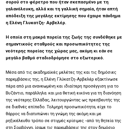
σορού στο φέρετρο που ήταν σκεπασμένο με τη
γαλανόλευκη, αλλά και τη γαλλική σημαία, ήταν απτή
απόδειξη της μεγάλης εκτίμησης που έχαιρε πάνδημα
η Ελένη Γλυκατζη- Αρβελέρ.
Η οποία στη μακρά πορεία της ζωής της συνδέθηκε με
σημαντικούς σταθμούς και προσωπικότητες της
νεότερης πορείας της χώρας μας, ακόμη κι εάν σε
μεγάλο βαθμό σταδιοδρόμησε στο εξωτερικό.
Μέσα από τις ακαδημαϊκές μελέτες της και τις δημόσιες
παρεμβάσεις της, η Ελένη Γλύκατζη-Αρβελέρ εξακτίνωσε
πέρα από μια ανανεωμένη και ιδιαίτερη προσέγγιση για το
Βυζάντιο, παράλληλα. και μια θετική εικόνα για τη διανόηση
της νεότερης Ελλάδας, λειτουργώντας ως πρεσβευτής της
σε διεθνές επίπεδο. Τολμηρή προσωπικότητα, είχε το
θάρρος να διατυπώνει τη γνώμη της ακόμη και με
ρηξικέλευθο τρόπο σε στιγμές κρίσιμες -από τη θητεία της
στη Σορβόννη, ίσαμε τις παρεμβάσεις της στον δημόσιο