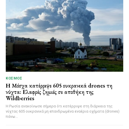
ΚΌΣΜΟΣ
Η Μόσχα κατέρριψε 605 ουκρανικά drones τη
νύχτα: Ελαφρές ζημιές σε αποθήκη της
Wildberries
Η Ρωσία ανακοίνωσε σήμερα ότι κατέρριψε στη διάρκεια της
νύχτας 605 ουκρανικά μη επανδρωμένα εναέρια οχήματα (drones)
πάνω...