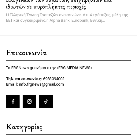
ιδιωτών σε πυρόπληκτες περιοχές
Η Ελληνική Ένωση Τραπεζών ανακοινώνει ότι 4 τράπεζες, μέλη της
ΕΕΤ και συγκεκριμένα η Alpha Bank, Eurobank, Εθνική...
Επικοινωνία
Το FRGNews.gr ανήκει στην «FRG MEDIA NEWS»
Τηλ.επικοινωνίας:
6983094002
Email:
info.frgnews@gmail.com
Κατηγορίες