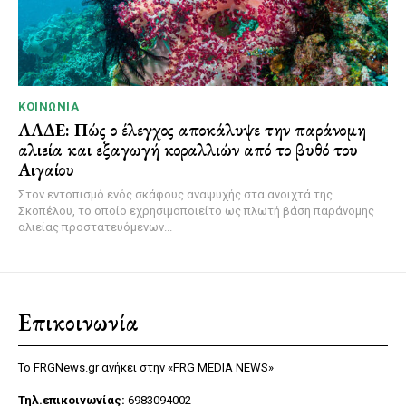
ΚΟΙΝΩΝΊΑ
ΑΑΔΕ: Πώς ο έλεγχος αποκάλυψε την παράνομη
αλιεία και εξαγωγή κοραλλιών από το βυθό του
Αιγαίου
Στον εντοπισμό ενός σκάφους αναψυχής στα ανοιχτά της
Σκοπέλου, το οποίο εχρησιμοποιείτο ως πλωτή βάση παράνομης
αλιείας προστατευόμενων...
Επικοινωνία
Το FRGNews.gr ανήκει στην «FRG MEDIA NEWS»
Τηλ.επικοινωνίας:
6983094002