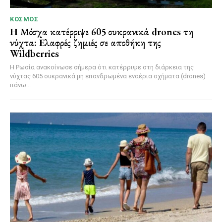
ΚΌΣΜΟΣ
Η Μόσχα κατέρριψε 605 ουκρανικά drones τη
νύχτα: Ελαφρές ζημιές σε αποθήκη της
Wildberries
Η Ρωσία ανακοίνωσε σήμερα ότι κατέρριψε στη διάρκεια της
νύχτας 605 ουκρανικά μη επανδρωμένα εναέρια οχήματα (drones)
πάνω...