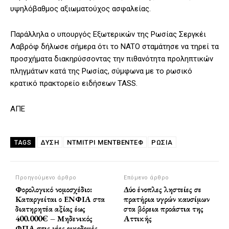
υψηλόβαθμος αξιωματούχος ασφαλείας.
Παράλληλα ο υπουργός Εξωτερικών της Ρωσίας Σεργκέι
Λαβρόφ δήλωσε σήμερα ότι το NATO σταμάτησε να τηρεί τα
προσχήματα διακηρύσσοντας την πιθανότητα προληπτικών
πληγμάτων κατά της Ρωσίας, σύμφωνα με το ρωσικό
κρατικό πρακτορείο ειδήσεων TASS.
ΑΠΕ
ΔΎΣΗ
ΝΤΜΊΤΡΙ ΜΕΝΤΒΈΝΤΕΦ
ΡΩΣΙΑ
TAGS
Προηγούμενο άρθρο
Επόμενο άρθρο
Φορολογικό νομοσχέδιο:
Δύο ένοπλες ληστείες σε
Καταργείται ο ΕΝΦΙΑ στα
πρατήρια υγρών καυσίμων
διατηρητέα αξίας έως
στα βόρεια προάστια της
400.000€ – Μηδενικός
Αττικής
ΦΠΑ στις νέες οικοδομές