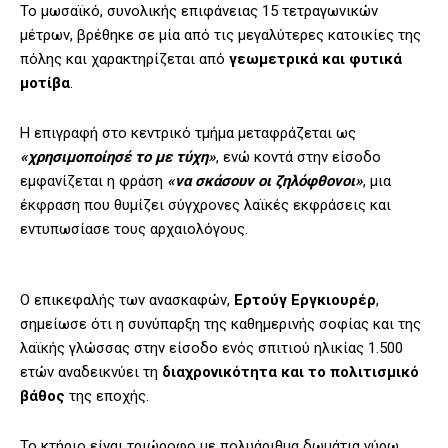
Το μωσαϊκό, συνολικής επιφάνειας 15 τετραγωνικών
μέτρων, βρέθηκε σε μία από τις μεγαλύτερες κατοικίες της
πόλης και χαρακτηρίζεται από
γεωμετρικά και φυτικά
μοτίβα
.
Η επιγραφή στο κεντρικό τμήμα μεταφράζεται ως
«χρησιμοποίησέ το με τύχη»
, ενώ κοντά στην είσοδο
εμφανίζεται η φράση
«να σκάσουν οι ζηλόφθονοι»
, μια
έκφραση που θυμίζει σύγχρονες λαϊκές εκφράσεις και
εντυπωσίασε τους αρχαιολόγους.
Ο επικεφαλής των ανασκαφών,
Ερτούγ Εργκιουρέρ
,
σημείωσε ότι η συνύπαρξη της καθημερινής σοφίας και της
λαϊκής γλώσσας στην είσοδο ενός σπιτιού ηλικίας 1.500
ετών αναδεικνύει τη
διαχρονικότητα και το πολιτισμικό
βάθος
της εποχής.
Το κτήριο είναι τριώροφο με πολυάριθμα δωμάτια γύρω