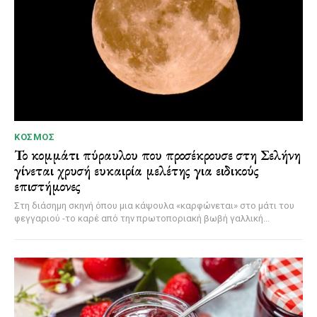
ΚΌΣΜΟΣ
Το κομμάτι πύραυλου που προσέκρουσε στη Σελήνη
γίνεται χρυσή ευκαιρία μελέτης για ειδικούς
επιστήμονες
Στη διάσημη σκηνή όπου μια κάψουλα «καρφώνεται» στο μάτι του
φεγγαριού -το καρέ από την πρωτοποριακή βωβή γαλλική...