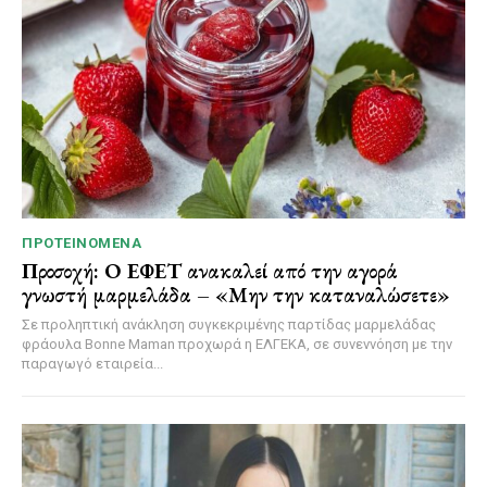
ΠΡΟΤΕΙΝΌΜΕΝΑ
Προσοχή: Ο ΕΦΕΤ ανακαλεί από την αγορά
γνωστή μαρμελάδα – «Μην την καταναλώσετε»
Σε προληπτική ανάκληση συγκεκριμένης παρτίδας μαρμελάδας
φράουλα Bonne Maman προχωρά η ΕΛΓΕΚΑ, σε συνεννόηση με την
παραγωγό εταιρεία...