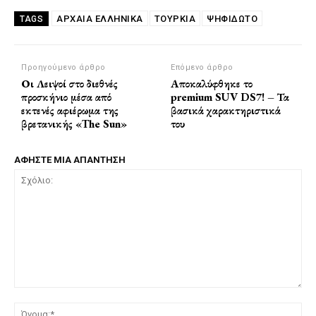
ΑΡΧΑΙΑ ΕΛΛΗΝΙΚΑ
ΤΟΥΡΚΙΑ
ΨΗΦΙΔΩΤΟ
TAGS
Προηγούμενο άρθρο
Επόμενο άρθρο
Οι Λειψοί στο διεθνές
Αποκαλύφθηκε το
προσκήνιο μέσα από
premium SUV DS7! – Τα
εκτενές αφιέρωμα της
βασικά χαρακτηριστικά
βρετανικής «The Sun»
του
ΑΦΗΣΤΕ ΜΙΑ ΑΠΑΝΤΗΣΗ
Σχόλιο:
Όν