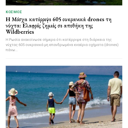
ΚΌΣΜΟΣ
Η Μόσχα κατέρριψε 605 ουκρανικά drones τη
νύχτα: Ελαφρές ζημιές σε αποθήκη της
Wildberries
Η Ρωσία ανακοίνωσε σήμερα ότι κατέρριψε στη διάρκεια της
νύχτας 605 ουκρανικά μη επανδρωμένα εναέρια οχήματα (drones)
πάνω...