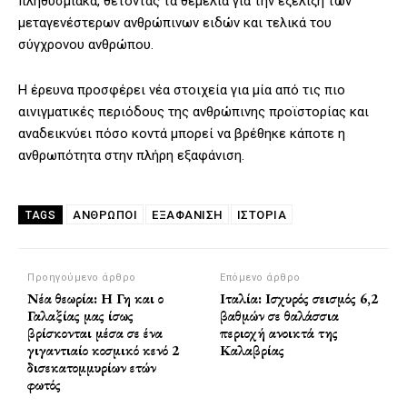
πληθυσμιακά, θέτοντας τα θεμέλια για την εξέλιξη των
μεταγενέστερων ανθρώπινων ειδών και τελικά του
σύγχρονου ανθρώπου.
Η έρευνα προσφέρει νέα στοιχεία για μία από τις πιο
αινιγματικές περιόδους της ανθρώπινης προϊστορίας και
αναδεικνύει πόσο κοντά μπορεί να βρέθηκε κάποτε η
ανθρωπότητα στην πλήρη εξαφάνιση.
ΆΝΘΡΩΠΟΙ
ΕΞΑΦΑΝΙΣΗ
ΙΣΤΟΡΊΑ
TAGS
Προηγούμενο άρθρο
Επόμενο άρθρο
Νέα θεωρία: Η Γη και ο
Ιταλία: Ισχυρός σεισμός 6,2
Γαλαξίας μας ίσως
βαθμών σε θαλάσσια
βρίσκονται μέσα σε ένα
περιοχή ανοικτά της
γιγαντιαίο κοσμικό κενό 2
Καλαβρίας
δισεκατομμυρίων ετών
φωτός