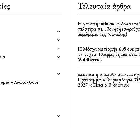
ίες
Τελευταία άρθρα
Η γνωστή influencer Αναστασ
πιάστηκε με… δονητή εσωρούχο
αεροδρόμιο της Νάπολης!
Η Μόσχα κατέρριψε 605 ουκρα
τη νύχτα: Ελαφρές ζημιές σε α
φιά
Wildberries
Ξεκινάει η υποβολή αιτήσεων γ
Πρόγραμμα «Τουρισμός για Όλ
νομία – Ανακύκλωση
2027»: Ποιοι οι δικαιούχοι