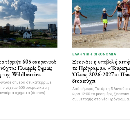
ΕΛΛΗΝΙΚΉ ΟΙΚΟΝΟΜΊΑ
ατέρριψε 605 ουκρανικά
Ξεκινάει η υποβολή αιτή
νύχτα: Ελαφρές ζημιές
το Πρόγραμμα «Τουρισμό
 της Wildberries
Όλους 2026-2027»: Ποιοι
δικαιούχοι
οίνωσε σήμερα ότι κατέρριψε
της νύχτας 605 ουκρανικά μη
Από σήμερα, Τετάρτη 5 Αυγούστο
εναέρια οχήματα (drones)
ώρα 12:00 το μεσημέρι, ξεκινούν 
συμμετοχής στο νέο Πρόγραμμα..