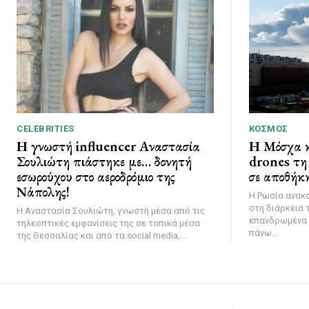
CELEBRITIES
ΚΌΣΜΟΣ
Η γνωστή influencer Αναστασία
Η Μόσχα κ
Σουλιώτη πιάστηκε με… δονητή
drones τη 
εσωρούχου στο αεροδρόμιο της
σε αποθήκη
Νάπολης!
Η Ρωσία ανακ
στη διάρκεια 
Η Αναστασία Σουλιώτη, γνωστή μέσα από τις
επανδρωμένα 
τηλεοπτικές εμφανίσεις της σε τοπικά μέσα
πάνω...
της Θεσσαλίας και από τα social media,...