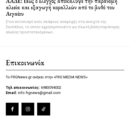
ΑΑΔΕ: Πώς ο έλεγχος αποκάλυψε την παράνομη
αλιεία και εξαγωγή κοραλλιών από το βυθό του
Αιγαίου
Στον εντοπισμό ενός σκάφους αναψυχής στα ανοιχτά της
Σκοπέλου, το οποίο εχρησιμοποιείτο ως πλωτή βάση παράνομης
αλιείας προστατευόμενων...
Επικοινωνία
Το FRGNews.gr ανήκει στην «FRG MEDIA NEWS»
Τηλ.επικοινωνίας:
6983094002
Email:
info.frgnews@gmail.com