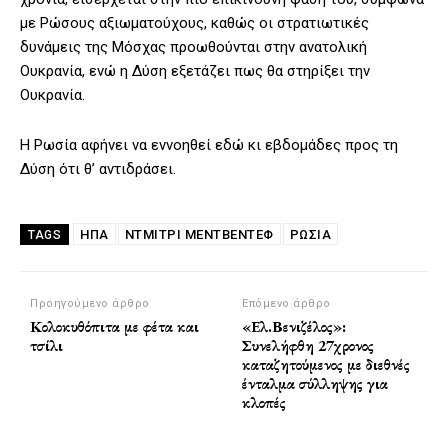
με Ρώσους αξιωματούχους, καθώς οι στρατιωτικές
δυνάμεις της Μόσχας προωθούνται στην ανατολική
Ουκρανία, ενώ η Δύση εξετάζει πως θα στηρίξει την
Ουκρανία.
Η Ρωσία αφήνει να εννοηθεί εδώ κι εβδομάδες προς τη
Δύση ότι θ’ αντιδράσει.
ΗΠΑ
ΝΤΜΊΤΡΙ ΜΕΝΤΒΈΝΤΕΦ
ΡΩΣΙΑ
TAGS
Προηγούμενο άρθρο
Επόμενο άρθρο
Κολοκυθόπιτα με φέτα και
«Ελ.Βενιζέλος»:
τσίλι
Συνελήφθη 27χρονος
καταζητούμενος με διεθνές
ένταλμα σύλληψης για
κλοπές