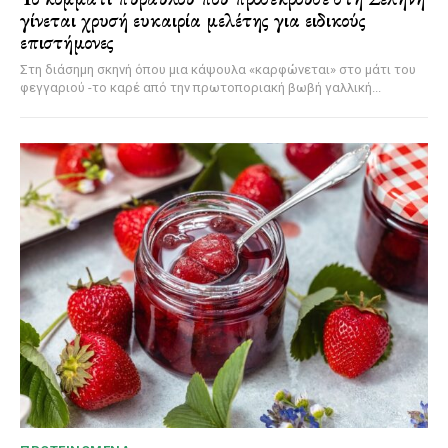
γίνεται χρυσή ευκαιρία μελέτης για ειδικούς
επιστήμονες
Στη διάσημη σκηνή όπου μια κάψουλα «καρφώνεται» στο μάτι του
φεγγαριού -το καρέ από την πρωτοποριακή βωβή γαλλική...