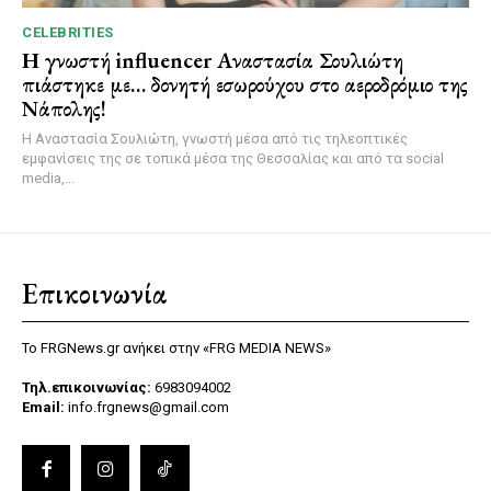
CELEBRITIES
Η γνωστή influencer Αναστασία Σουλιώτη
πιάστηκε με… δονητή εσωρούχου στο αεροδρόμιο της
Νάπολης!
Η Αναστασία Σουλιώτη, γνωστή μέσα από τις τηλεοπτικές
εμφανίσεις της σε τοπικά μέσα της Θεσσαλίας και από τα social
media,...
Επικοινωνία
Το FRGNews.gr ανήκει στην «FRG MEDIA NEWS»
Τηλ.επικοινωνίας:
6983094002
Email:
info.frgnews@gmail.com