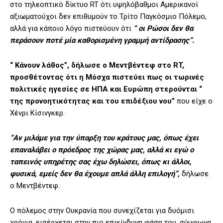
στο τηλεοπτικό δίκτυο RT ότι υψηλόβαθμοι Αμερικανοί
αξιωματούχοι δεν επιθυμούν το Τρίτο Παγκόσμιο Πόλεμο,
αλλά για κάποιο λόγο πιστεύουν ότι
“ οι Ρώσοι δεν θα
περάσουν ποτέ μία καθορισμένη γραμμή αντίδρασης”.
“ Κάνουν λάθος”, δήλωσε ο Μεντβέντεφ στο RT,
προσθέτοντας ότι η Μόσχα πιστεύει πως οι τωρινές
πολιτικές ηγεσίες σε ΗΠΑ και Ευρώπη στερούνται “
της προνοητικότητας και του επιδέξιου νου”
που είχε ο
Χένρι Κίσινγκερ.
“Αν μιλάμε για την ύπαρξη του κράτους μας, όπως έχει
επαναλάβει ο πρόεδρος της χώρας μας, αλλά κι εγώ ο
ταπεινός υπηρέτης σας έχω δηλώσει, όπως κι άλλοι,
φυσικά, εμείς δεν θα έχουμε απλά άλλη επιλογή”,
δήλωσε
ο Μεντβέντεφ.
Ο πόλεμος στην Ουκρανία που συνεχίζεται για δυόμισι
χρόνια, εισέρχεται στην πιο επικίνδυνη φάση του, σύμφωνα