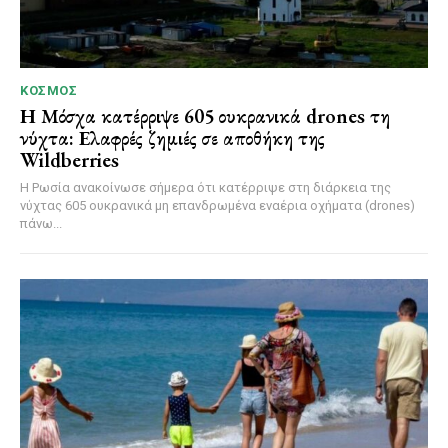
ΚΌΣΜΟΣ
Η Μόσχα κατέρριψε 605 ουκρανικά drones τη
νύχτα: Ελαφρές ζημιές σε αποθήκη της
Wildberries
Η Ρωσία ανακοίνωσε σήμερα ότι κατέρριψε στη διάρκεια της
νύχτας 605 ουκρανικά μη επανδρωμένα εναέρια οχήματα (drones)
πάνω...