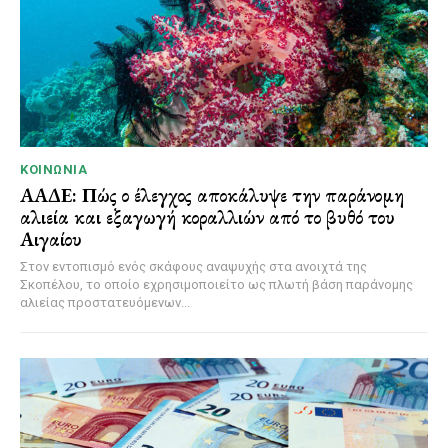
ΚΟΙΝΩΝΊΑ
ΑΑΔΕ: Πώς ο έλεγχος αποκάλυψε την παράνομη
αλιεία και εξαγωγή κοραλλιών από το βυθό του
Αιγαίου
Στον εντοπισμό ενός σκάφους αναψυχής στα ανοιχτά της
Σκοπέλου, το οποίο εχρησιμοποιείτο ως πλωτή βάση παράνομης
αλιείας προστατευόμενων...