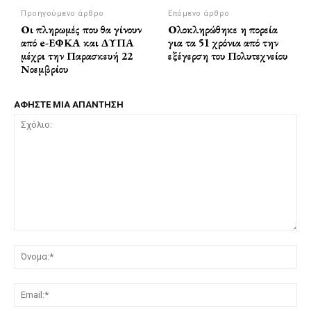
Προηγούμενο άρθρο
Επόμενο άρθρο
Οι πληρωμές που θα γίνουν
Ολοκληρώθηκε η πορεία
από e-ΕΦΚΑ και ΔΥΠΑ
για τα 51 χρόνια από την
μέχρι την Παρασκευή 22
εξέγερση του Πολυτεχνείου
Νοεμβρίου
ΑΦΗΣΤΕ ΜΙΑ ΑΠΑΝΤΗΣΗ
Σχόλιο:
Όν
Ema