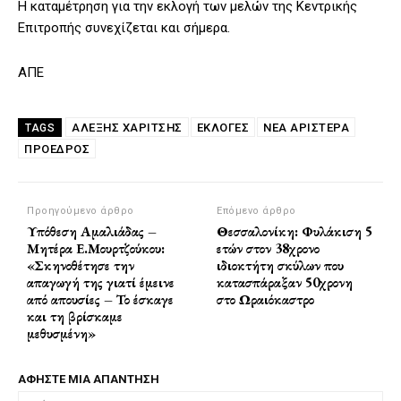
Η καταμέτρηση για την εκλογή των μελών της Κεντρικής
Επιτροπής συνεχίζεται και σήμερα.
ΑΠΕ
ΑΛΈΞΗΣ ΧΑΡΊΤΣΗΣ
ΕΚΛΟΓΕΣ
ΝΈΑ ΑΡΙΣΤΕΡΆ
TAGS
ΠΡΌΕΔΡΟΣ
Προηγούμενο άρθρο
Επόμενο άρθρο
Υπόθεση Αμαλιάδας –
Θεσσαλονίκη: Φυλάκιση 5
Μητέρα Ε.Μουρτζούκου:
ετών στον 38χρονο
«Σκηνοθέτησε την
ιδιοκτήτη σκύλων που
απαγωγή της γιατί έμεινε
κατασπάραξαν 50χρονη
από απουσίες – Το έσκαγε
στο Ωραιόκαστρο
και τη βρίσκαμε
μεθυσμένη»
ΑΦΗΣΤΕ ΜΙΑ ΑΠΑΝΤΗΣΗ