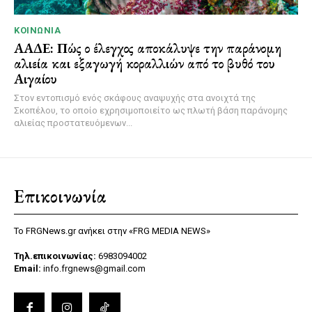
ΚΟΙΝΩΝΊΑ
ΑΑΔΕ: Πώς ο έλεγχος αποκάλυψε την παράνομη
αλιεία και εξαγωγή κοραλλιών από το βυθό του
Αιγαίου
Στον εντοπισμό ενός σκάφους αναψυχής στα ανοιχτά της
Σκοπέλου, το οποίο εχρησιμοποιείτο ως πλωτή βάση παράνομης
αλιείας προστατευόμενων...
Επικοινωνία
Το FRGNews.gr ανήκει στην «FRG MEDIA NEWS»
Τηλ.επικοινωνίας:
6983094002
Email:
info.frgnews@gmail.com