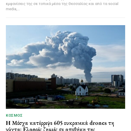
εμφανίσεις της σε τοπικά μέσα της Θεσσαλίας και από τα social
media,...
ΚΌΣΜΟΣ
Η Μόσχα κατέρριψε 605 ουκρανικά drones τη
νύχτα: Ελαφρές ζημιές σε αποθήκη της