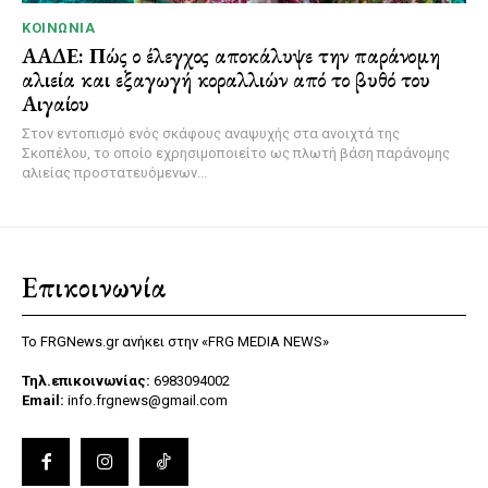
ΚΟΙΝΩΝΊΑ
ΑΑΔΕ: Πώς ο έλεγχος αποκάλυψε την παράνομη
αλιεία και εξαγωγή κοραλλιών από το βυθό του
Αιγαίου
Στον εντοπισμό ενός σκάφους αναψυχής στα ανοιχτά της
Σκοπέλου, το οποίο εχρησιμοποιείτο ως πλωτή βάση παράνομης
αλιείας προστατευόμενων...
Επικοινωνία
Το FRGNews.gr ανήκει στην «FRG MEDIA NEWS»
Τηλ.επικοινωνίας:
6983094002
Email:
info.frgnews@gmail.com