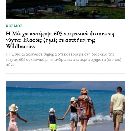
ΚΌΣΜΟΣ
Η Μόσχα κατέρριψε 605 ουκρανικά drones τη
νύχτα: Ελαφρές ζημιές σε αποθήκη της
Wildberries
Η Ρωσία ανακοίνωσε σήμερα ότι κατέρριψε στη διάρκεια της
νύχτας 605 ουκρανικά μη επανδρωμένα εναέρια οχήματα (drones)
πάνω...