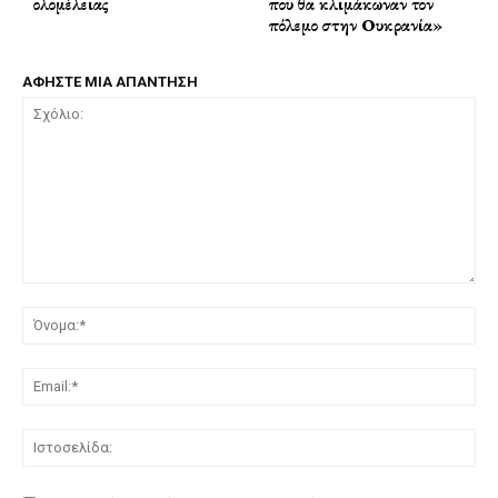
ολομέλειας
που θα κλιμάκωναν τον
πόλεμο στην Ουκρανία»
ΑΦΗΣΤΕ ΜΙΑ ΑΠΑΝΤΗΣΗ
Σχόλιο:
Όν
Ema
Ισ