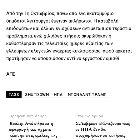
Από την 1η Οκτωβρίου, πάνω από ένα εκατομμύριο
δημόσιοι λειτουργοί έμειναν απλήρωτοι. Η καταβολή
επιδομάτων και άλλων ενισχύσεων αντιμετώπισε τεράστια
προβλήματα, ενώ χιλιάδες πτήσεις ακυρώθηκαν ή
καθυστέρησαν τις τελευταίες ημέρες εξαιτίας των
ελλείψεων ελεγκτών εναέριας κυκλοφορίας, αφού αρκετοί
προτίμησαν να απουσιάσουν αντί να εργαστούν αμισθί.
ΑΠΕ
SHUTDOWN
ΗΠΑ
ΝΤΌΝΑΛΝΤ ΤΡΑΜΠ
TAGS
Προηγούμενο άρθρο
Επόμενο άρθρο
Βουλή: Από σήμερα η
Σ.Λαβρόφ: «Ελπίζουμε πως
εφαρμογή του «χρονο-
οι ΗΠΑ δεν θα
κόφτη» στις ομιλίες της
προχωρήσουν σε κινήσεις