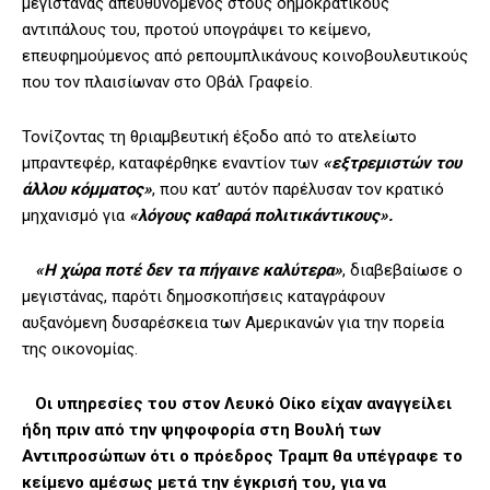
μεγιστάνας απευθυνόμενος στους δημοκρατικούς
αντιπάλους του, προτού υπογράψει το κείμενο,
επευφημούμενος από ρεπουμπλικάνους κοινοβουλευτικούς
που τον πλαισίωναν στο Οβάλ Γραφείο.
Τονίζοντας τη θριαμβευτική έξοδο από το ατελείωτο
μπραντεφέρ, καταφέρθηκε εναντίον των
«εξτρεμιστών του
άλλου κόμματος»
, που κατ’ αυτόν παρέλυσαν τον κρατικό
μηχανισμό για
«λόγους καθαρά πολιτικάντικους».
«Η χώρα ποτέ δεν τα πήγαινε καλύτερα»
, διαβεβαίωσε ο
μεγιστάνας, παρότι δημοσκοπήσεις καταγράφουν
αυξανόμενη δυσαρέσκεια των Αμερικανών για την πορεία
της οικονομίας.
Οι υπηρεσίες του στον Λευκό Οίκο είχαν αναγγείλει
ήδη πριν από την ψηφοφορία στη Βουλή των
Αντιπροσώπων ότι ο πρόεδρος Τραμπ θα υπέγραφε το
κείμενο αμέσως μετά την έγκρισή του, για να