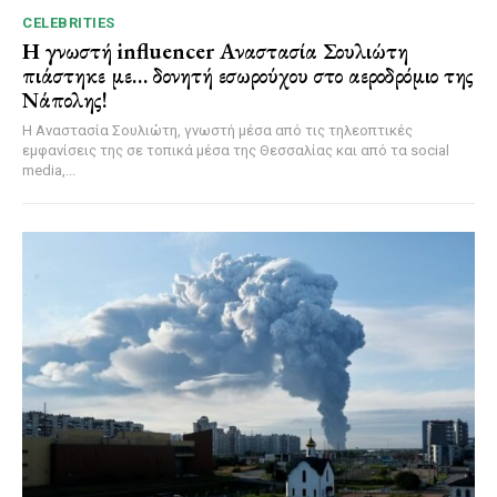
CELEBRITIES
Η γνωστή influencer Αναστασία Σουλιώτη
πιάστηκε με… δονητή εσωρούχου στο αεροδρόμιο της
Νάπολης!
Η Αναστασία Σουλιώτη, γνωστή μέσα από τις τηλεοπτικές
εμφανίσεις της σε τοπικά μέσα της Θεσσαλίας και από τα social
media,...