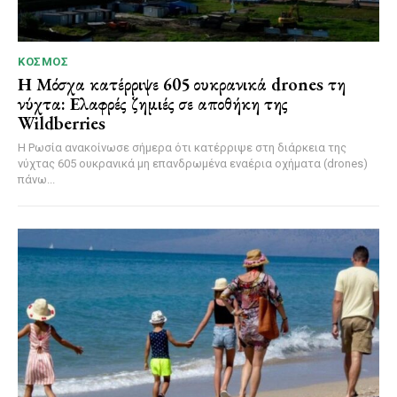
ΚΌΣΜΟΣ
Η Μόσχα κατέρριψε 605 ουκρανικά drones τη
νύχτα: Ελαφρές ζημιές σε αποθήκη της
Wildberries
Η Ρωσία ανακοίνωσε σήμερα ότι κατέρριψε στη διάρκεια της
νύχτας 605 ουκρανικά μη επανδρωμένα εναέρια οχήματα (drones)
πάνω...