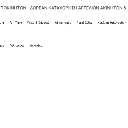
| ΔΩΡΕΑΝ ΚΑΤΑΧΩΡΗΣΗ ΑΓΓΕΛΙΩΝ ΑΚΙΝΗΤΩΝ & ΑΥΤΟΚΙΝΗΤ
μία
Fun Time
Υγεία & Ομορφιά
Αθλητισμός
Περιβάλλον
Κυκλική Οικονομία 
μος
Πολιτισμός
Αγγελίες