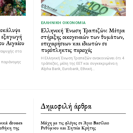
ΕΛΛΗΝΙΚΉ ΟΙΚΟΝΟΜΊΑ
ποκάλυψε
Ελληνική Ένωση Τραπεζών: Μέτρα
ι εξαγωγή
στήριξης οικογενειών των θυμάτων,
ου Αιγαίου
επιχειρήσεων και ιδιωτών σε
πυρόπληκτες περιοχές
ναψυχής στα
Η Ελληνική Ένωση Τραπεζών ανακοινώνει ότι 4
η παράνομης
τράπεζες, μέλη της ΕΕΤ και συγκεκριμένα η
Alpha Bank, Eurobank, Εθνική...
Δημοφιλή άρθρα
νικά drones
Μάχη με τις φλόγες σε Άγιο Βασίλειο
ποθήκη της
Ρεθύμνου και Σητεία Κρήτης