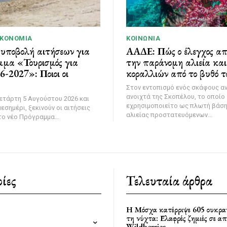
ΙΚΟΝΟΜΊΑ
ΚΟΙΝΩΝΊΑ
 υποβολή αιτήσεων για
ΑΑΔΕ: Πώς ο έλεγχος α
μμα «Τουρισμός για
την παράνομη αλιεία κα
-2027»: Ποιοι οι
κοραλλιών από το βυθό τ
Στον εντοπισμό ενός σκάφους α
ανοιχτά της Σκοπέλου, το οποίο
ετάρτη 5 Αυγούστου 2026 και
εχρησιμοποιείτο ως πλωτή βάσ
εσημέρι, ξεκινούν οι αιτήσεις
αλιείας προστατευόμενων...
ο νέο Πρόγραμμα...
ίες
Τελευταία άρθρα
Η Μόσχα κατέρριψε 605 ουκρα
τη νύχτα: Ελαφρές ζημιές σε α
Wildberries