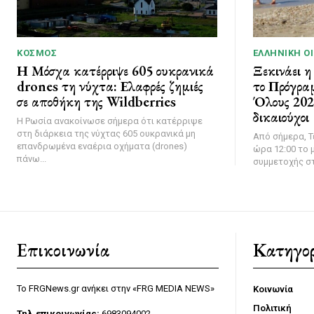
ΚΌΣΜΟΣ
ΕΛΛΗΝΙΚΉ Ο
Η Μόσχα κατέρριψε 605 ουκρανικά
Ξεκινάει η
drones τη νύχτα: Ελαφρές ζημιές
το Πρόγρα
σε αποθήκη της Wildberries
Όλους 2026
δικαιούχοι
Η Ρωσία ανακοίνωσε σήμερα ότι κατέρριψε
στη διάρκεια της νύχτας 605 ουκρανικά μη
Από σήμερα, Τ
επανδρωμένα εναέρια οχήματα (drones)
ώρα 12:00 το μ
πάνω...
συμμετοχής στ
Επικοινωνία
Κατηγορ
Το FRGNews.gr ανήκει στην «FRG MEDIA NEWS»
Κοινωνία
Πολιτική
Τηλ.επικοινωνίας:
6983094002