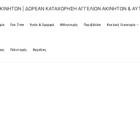
Ν | ΔΩΡΕΑΝ ΚΑΤΑΧΩΡΗΣΗ ΑΓΓΕΛΙΩΝ ΑΚΙΝΗΤΩΝ & ΑΥΤΟΚΙΝΗ
μία
Fun Time
Υγεία & Ομορφιά
Αθλητισμός
Περιβάλλον
Κυκλική Οικονομία 
μος
Πολιτισμός
Αγγελίες