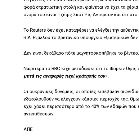
φορά στρατιωτική στολή και φαίνεται να έχει τα χέρια
όνομά του είναι Τζέιμς Σκοτ Ρις Άντερσον και ότι στ
Το Reuters δεν έχει καταφέρει να ελέγξει την αυθεντι
RIA. Εξάλλου το βρετανικό υπουργείο Εξωτερικών δεν 
Δεν είναι ξεκάθαρο πότε μαγνητοσκοπήθηκε το βίντεο.
Νωρίτερα το BBC είχε μεταδώσει ότι το Φόρειν Όφι
μετά τις αναφορές περί κράτησής του».
Οι ουκρανικές δυνάμεις, οι οποίες εισέβαλαν αιφνιδι
εξακολουθούν να ελέγχουν κάποιες περιοχές της. Όμω
έχει χάσει περισσότερο από το 40% των εδαφών που 
αντεπιθέσεων.
ΑΠΕ