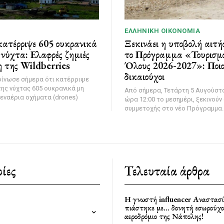
ΕΛΛΗΝΙΚΉ ΟΙΚΟΝΟΜΊΑ
ατέρριψε 605 ουκρανικά
Ξεκινάει η υποβολή αιτή
νύχτα: Ελαφρές ζημιές
το Πρόγραμμα «Τουρισμό
 της Wildberries
Όλους 2026-2027»: Ποιοι
δικαιούχοι
οίνωσε σήμερα ότι κατέρριψε
της νύχτας 605 ουκρανικά μη
Από σήμερα, Τετάρτη 5 Αυγούστο
εναέρια οχήματα (drones)
ώρα 12:00 το μεσημέρι, ξεκινούν 
συμμετοχής στο νέο Πρόγραμμα..
ίες
Τελευταία άρθρα
Η γνωστή influencer Αναστασ
πιάστηκε με… δονητή εσωρούχο
αεροδρόμιο της Νάπολης!