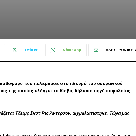
Twitter
WhatsApp
ΗΛΕΚΤΡΟΝΙΚΗ 
 μισθοφόρο που πολεμούσε στο πλευρό του ουκρανικού
ρος της οποίας ελέγχει το Κίεβο, δήλωσε πηγή ασφαλείας
άζεται Τζέιμς Σκοτ Ρις Άντερσον, αιχμαλωτίστηκε. Τώρα μας
υ Telegram χθες, Κυριακή, ένας νεαρός γενειοφόρος άνδρας, που