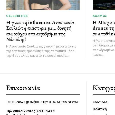
CELEBRITIES
ΚΌΣΜΟΣ
Η γνωστή influencer Αναστασία
Η Μόσχα κ
Σουλιώτη πιάστηκε με… δονητή
drones τη 
εσωρούχου στο αεροδρόμιο της
σε αποθήκη
Νάπολης!
Η Ρωσία ανακ
στη διάρκεια 
Η Αναστασία Σουλιώτη, γνωστή μέσα από τις
επανδρωμένα 
τηλεοπτικές εμφανίσεις της σε τοπικά μέσα
πάνω...
της Θεσσαλίας και από τα social media,...
Επικοινωνία
Κατηγορ
Το FRGNews.gr ανήκει στην «FRG MEDIA NEWS»
Κοινωνία
Πολιτική
Τηλ.επικοινωνίας:
6983094002