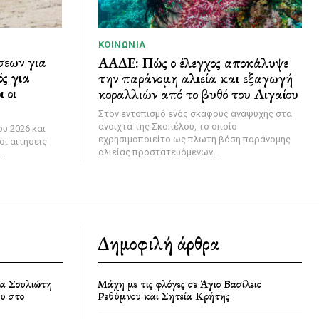
ΚΟΙΝΩΝΊΑ
σεων για
ΑΑΔΕ: Πώς ο έλεγχος αποκάλυψε
ς για
την παράνομη αλιεία και εξαγωγή
 οι
κοραλλιών από το βυθό του Αιγαίου
Στον εντοπισμό ενός σκάφους αναψυχής στα
ανοιχτά της Σκοπέλου, το οποίο
υ 2026 και
εχρησιμοποιείτο ως πλωτή βάση παράνομης
οι αιτήσεις
αλιείας προστατευόμενων...
.
Δημοφιλή άρθρα
ία Σουλιώτη
Μάχη με τις φλόγες σε Άγιο Βασίλειο
υ στο
Ρεθύμνου και Σητεία Κρήτης