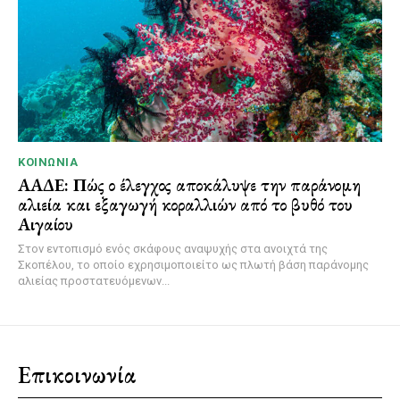
ΚΟΙΝΩΝΊΑ
ΑΑΔΕ: Πώς ο έλεγχος αποκάλυψε την παράνομη
αλιεία και εξαγωγή κοραλλιών από το βυθό του
Αιγαίου
Στον εντοπισμό ενός σκάφους αναψυχής στα ανοιχτά της
Σκοπέλου, το οποίο εχρησιμοποιείτο ως πλωτή βάση παράνομης
αλιείας προστατευόμενων...
Επικοινωνία