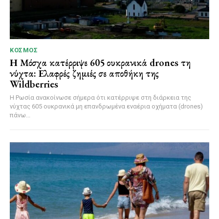
ΚΌΣΜΟΣ
Η Μόσχα κατέρριψε 605 ουκρανικά drones τη
νύχτα: Ελαφρές ζημιές σε αποθήκη της
Wildberries
Η Ρωσία ανακοίνωσε σήμερα ότι κατέρριψε στη διάρκεια της
νύχτας 605 ουκρανικά μη επανδρωμένα εναέρια οχήματα (drones)
πάνω...