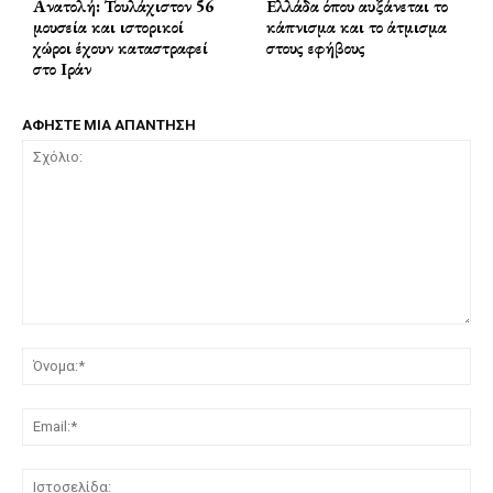
Ανατολή: Τουλάχιστον 56
Ελλάδα όπου αυξάνεται το
μουσεία και ιστορικοί
κάπνισμα και το άτμισμα
χώροι έχουν καταστραφεί
στους εφήβους
στο Ιράν
ΑΦΗΣΤΕ ΜΙΑ ΑΠΑΝΤΗΣΗ
Σχόλιο:
Όν
Ema
Ισ