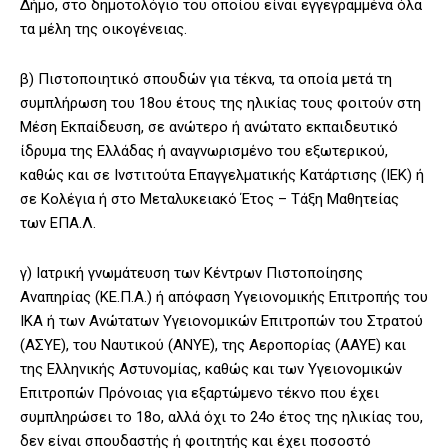
Δήμο, στο δημοτολόγιο του οποίου είναι εγγεγραμμένα όλα
τα μέλη της οικογένειας.
β) Πιστοποιητικό σπουδών για τέκνα, τα οποία μετά τη
συμπλήρωση του 18ου έτους της ηλικίας τους φοιτούν στη
Μέση Εκπαίδευση, σε ανώτερο ή ανώτατο εκπαιδευτικό
ίδρυμα της Ελλάδας ή αναγνωρισμένο του εξωτερικού,
καθώς και σε Ινστιτούτα Επαγγελματικής Κατάρτισης (ΙΕΚ) ή
σε Κολέγια ή στο Μεταλυκειακό Έτος – Τάξη Μαθητείας
των ΕΠΑ.Λ.
γ) Ιατρική γνωμάτευση των Κέντρων Πιστοποίησης
Αναπηρίας (ΚΕ.Π.Α.) ή απόφαση Υγειονομικής Επιτροπής του
ΙΚΑ ή των Ανώτατων Υγειονομικών Επιτροπών του Στρατού
(ΑΣΥΕ), του Ναυτικού (ΑΝΥΕ), της Αεροπορίας (ΑΑΥΕ) και
της Ελληνικής Αστυνομίας, καθώς και των Υγειονομικών
Επιτροπών Πρόνοιας για εξαρτώμενο τέκνο που έχει
συμπληρώσει το 18ο, αλλά όχι το 24ο έτος της ηλικίας του,
δεν είναι σπουδαστής ή φοιτητής και έχει ποσοστό