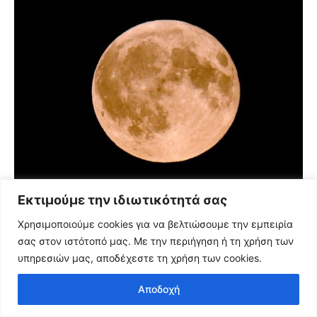
Εκτιμούμε την ιδιωτικότητά σας
ΚΌΣΜΟΣ
Το κομμάτι πύραυλου που προσέκρουσε στη Σελήνη
Χρησιμοποιούμε cookies για να βελτιώσουμε την εμπειρία
γίνεται χρυσή ευκαιρία μελέτης για ειδικούς
σας στον ιστότοπό μας. Με την περιήγηση ή τη χρήση των
επιστήμονες
υπηρεσιών μας, αποδέχεστε τη χρήση των cookies.
Στη διάσημη σκηνή όπου μια κάψουλα «καρφώνεται» στο μάτι του
φεγγαριού -το καρέ από την πρωτοποριακή βωβή γαλλική...
Αποδοχή