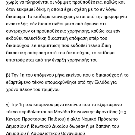
χωρίς να πληρούνται οι νόμιμες προϋποθέσεις, καθώς και
όταν εκκρεμεί δίκη, η οποία έχει σχέση με το εν λόγω
δικαίωμα. Το επίδομα επαναχορηγείται από την ημερομηνία
αναστολής, εάν διαπιστωθεί μετά από έρευνα ότι
συντρέχουν οι προϋποθέσεις χορήγησης, καθώς και εάν
εκδοθεί τελεσίδικη δικαστική απόφαση υπέρ του
δικαιούχου. Σε περίπτωση που εκδοθεί τελεσίδικη
δικαστική απόφαση κατά του δικαιούχου, το επίδομα
επιστρέφεται από την έναρξη χορήγησής του.
β) Την 1η του επόμενου μήνα εκείνου που ο δικαιούχος ή το
εξαρτώμενο τέκνο απομακρύνθηκε από την Ελλάδα για
χρόνο πλέον του τριμήνου.
γ) Την 1η του επόμενου μήνα εκείνου που το εξαρτώμενο
τέκνο περιθάλπεται σε Μονάδα Κοινωνικής Φροντίδας (π.χ.
Κέντρο Προστασίας Παιδιού) ή άλλο Νομικό Πρόσωπο
Δημοσίου ή Ιδιωτικού Δικαίου δωρεάν ή με δαπάνη του
Δημοσίου ή Ασφαλιστικού Οργανισμού.