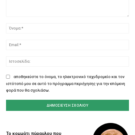
Σχόλιο:
Όν
Ema
Ισ
αποθηκεύστε το όνομα, το ηλεκτρονικό ταχυδρομείο και τον
ιστότοπό μου σε αυτό το πρόγραμμα περιήγησης για την επόμενη
φορά που θα σχολιάσω.
Το κομμάτι πύραυλου που