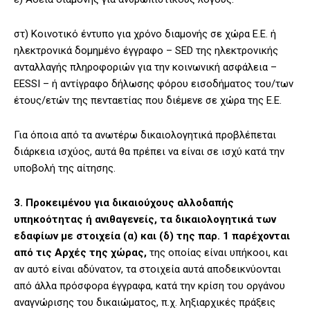
στ) Κοινοτικό έντυπο για χρόνο διαμονής σε χώρα Ε.Ε. ή
ηλεκτρονικά δομημένο έγγραφο – SED της ηλεκτρονικής
ανταλλαγής πληροφοριών για την κοινωνική ασφάλεια –
EESSI – ή αντίγραφο δήλωσης φόρου εισοδήματος του/των
έτους/ετών της πενταετίας που διέμενε σε χώρα της Ε.Ε.
Για όποια από τα ανωτέρω δικαιολογητικά προβλέπεται
διάρκεια ισχύος, αυτά θα πρέπει να είναι σε ισχύ κατά την
υποβολή της αίτησης.
3. Προκειμένου για δικαιούχους αλλοδαπής
υπηκοότητας ή ανιθαγενείς, τα δικαιολογητικά των
εδαφίων με στοιχεία (α) και (δ) της παρ. 1 παρέχονται
από τις Αρχές της χώρας,
της οποίας είναι υπήκοοι, και
αν αυτό είναι αδύνατον, τα στοιχεία αυτά αποδεικνύονται
από άλλα πρόσφορα έγγραφα, κατά την κρίση του οργάνου
αναγνώρισης του δικαιώματος, π.χ. ληξιαρχικές πράξεις