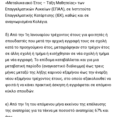
«Μεταλυκειακό Έτος – Τάξη Μαθητείας» των
Επαγγελματικών Λυκείων (ΕΠΑΛ), σε Ινστιτούτα
Επαγγελματικής Κατάρτισης (ΙΕΚ), καθώς και σε
αναγνωρισμένα Κολέγια.
δ) Από την 1η Ιανουαρίου τρέχοντος έτους για φοιτητές ή
σπουδαστές που μετά την αρχική εγγραφή τους σε σχολή
κατά το προηγούμενο έτος, μεταγράφηκαν στο τρέχον έτος
σε άλλη σχολή ή τμήμα ή εισήχθησαν σε νέα σχολή ή τμήμα
με νέα εγγραφή. Το επίδομα καταβάλλεται και για μια
μεταβατική περίοδο (αναγκαστικό διάλειμμα) έως τρεις
μήνες μεταξύ της λήξης εαρινού εξαμήνου έως την έναρξη
νέου εξαμήνου τρέχοντος έτους, στο οποίο εξακολουθεί να
φοιτά ή να κάνει πρακτική άσκηση ή εγγράφεται σε επόμενο
κύκλο σπουδών.
ε) Από την 1η του επόμενου μήνα εκείνου της επέλευσης
της αναπηρίας για τα τέκνα με ποσοστό αναπηρίας 67% και
άνω.