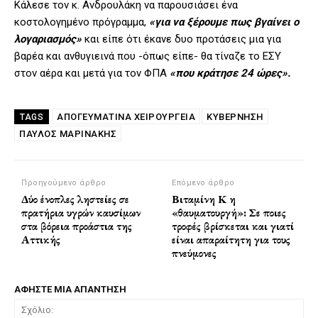
Κάλεσε τον κ. Ανδρουλάκη να παρουσιάσει ένα
κοστολογημένο πρόγραμμα,
«για να ξέρουμε πως βγαίνει ο
λογαριασμός»
και είπε ότι έκανε δυο προτάσεις μια για
βαρέα και ανθυγιεινά που -όπως είπε- θα τίναζε το ΕΣΥ
στον αέρα και μετά για τον ΦΠΑ
«που κράτησε 24 ώρες».
ΑΠΟΓΕΥΜΑΤΙΝΆ ΧΕΙΡΟΥΡΓΕΊΑ
ΚΥΒΕΡΝΗΣΗ
TAGS
ΠΑΎΛΟΣ ΜΑΡΙΝΆΚΗΣ
Προηγούμενο άρθρο
Επόμενο άρθρο
Δύο ένοπλες ληστείες σε
Βιταμίνη Κ η
πρατήρια υγρών καυσίμων
«θαυματουργή»: Σε ποιες
στα βόρεια προάστια της
τροφές βρίσκεται και γιατί
Αττικής
είναι απαραίτητη για τους
πνεύμονες
ΑΦΗΣΤΕ ΜΙΑ ΑΠΑΝΤΗΣΗ