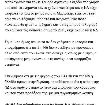
Μπακογιάννη για τον κ. Σαμαρά σχετικά με έξοδο της χώρας
μας από τα μνημόνια πέντε χρόνια νωρίτερα εάν η ΝΔ είχε
ψηφίσει το πρώτο μνημόνιο ο κ. Μαρινάκης είπε ότι έχει
αξία να κοιτάξουμε μπροστά και αναρωτήθηκε πόσο
καλύτερα θα ήταν τα πράγματα εάν αντί για προϋπολογισμό
που αύξανε τις δαπάνες όπως το 2010, είχε ακουστεί η ΝΔ.
Σημείωσε όμως ότι με τα αν δεν γράφεται η ιστορία και
υπογράμμισε ότι ποτέ η ΝΔ δεν κατέβηκε με πρόγραμμα
άλλο από αυτά που έκανε στη συνέχεια, όπως με αφήγημα
κατάργησης μνημονίων και στη συνέχεια να εφαρμόζει
μνημόνια.
Υπενθύμισε ότι με τις ψήφους του ΠΑΣΟΚ και της ΝΔ η
Ελλάδα έμεινε στην Ευρώπη, προσθέτοντας ότι η στάση της
ΝΔ στο πρώτο μνημόνιο ήταν μια απόφαση του κόμματος
και του τότε προέδρου της, με μια συγκεκριμένη λογική.
«Η ΝΔ δεν εξαπάτησε τους πολίτες. Η κ. Μπακογιάννη