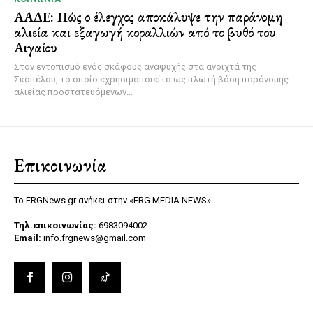
ΑΑΔΕ: Πώς ο έλεγχος αποκάλυψε την παράνομη
αλιεία και εξαγωγή κοραλλιών από το βυθό του
Αιγαίου
Στον εντοπισμό ενός σκάφους αναψυχής στα ανοιχτά της
Σκοπέλου, το οποίο εχρησιμοποιείτο ως πλωτή βάση παράνομης
αλιείας προστατευόμενων...
Επικοινωνία
Το FRGNews.gr ανήκει στην «FRG MEDIA NEWS»
Τηλ.επικοινωνίας:
6983094002
Email:
info.frgnews@gmail.com