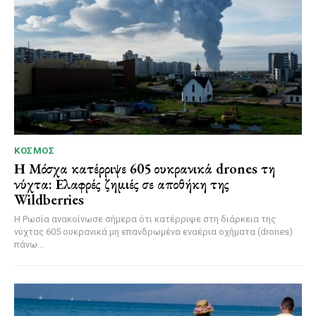
ΚΌΣΜΟΣ
Η Μόσχα κατέρριψε 605 ουκρανικά drones τη
νύχτα: Ελαφρές ζημιές σε αποθήκη της
Wildberries
Η Ρωσία ανακοίνωσε σήμερα ότι κατέρριψε στη διάρκεια της
νύχτας 605 ουκρανικά μη επανδρωμένα εναέρια οχήματα (drones)
πάνω...