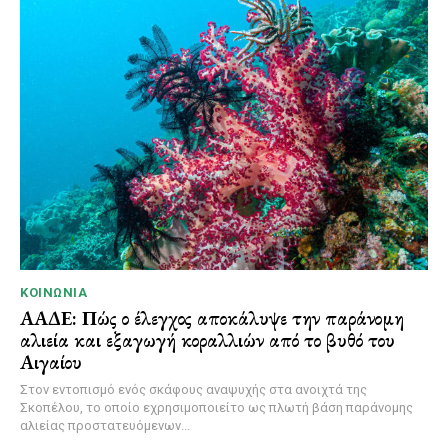
ΚΟΙΝΩΝΊΑ
ΑΑΔΕ: Πώς ο έλεγχος αποκάλυψε την παράνομη
αλιεία και εξαγωγή κοραλλιών από το βυθό του
Αιγαίου
Στον εντοπισμό ενός σκάφους αναψυχής στα ανοιχτά της
Σκοπέλου, το οποίο εχρησιμοποιείτο ως πλωτή βάση παράνομης
αλιείας προστατευόμενων...