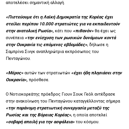
αποτελέσει σημαντική αλλαγή.
«Πιστεύουμε ότι η Λαϊκή Δημοκρατία της Κορέας έχει
στείλει περίπου 10.000 στρατιώτες για να εκπαιδευτούν
στην ανατολική Ρωσία»,
κάτι που
«πιθανόν»
θα έχει ως
συνέπεια
«την ενίσχυση των ρωσικών δυνάμεων κοντά
στην Ουκρανία τις επόμενες εβδομάδες»
, δήλωσε η
Σαμπρίνα Σινγκ αναπληρώτρια εκπρόσωπος του
Πενταγώνου.
«Μέρος»
αυτών των στρατιωτών
«έχει ήδη πλησιάσει στην
Ουκρανία»,
πρόσθεσε.
Ο Νοτιοκορεάτης πρόεδρος Γιουν Σουκ Γεόλ αντέδρασε
στην ανακοίνωση του Πενταγώνου καταγγέλλοντας σήμερα
«την παράνομη στρατιωτική συνεργασία μεταξύ της
Ρωσίας και της Βόρειας Κορέας»
, η οποία αποτελεί
«σοβαρή απειλή για την ασφάλεια»
του κόσμου.