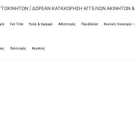
Ν | ΔΩΡΕΑΝ ΚΑΤΑΧΩΡΗΣΗ ΑΓΓΕΛΙΩΝ ΑΚΙΝΗΤΩΝ & ΑΥΤΟΚΙΝΗ
μία
Fun Time
Υγεία & Ομορφιά
Αθλητισμός
Περιβάλλον
Κυκλική Οικονομία 
μος
Πολιτισμός
Αγγελίες