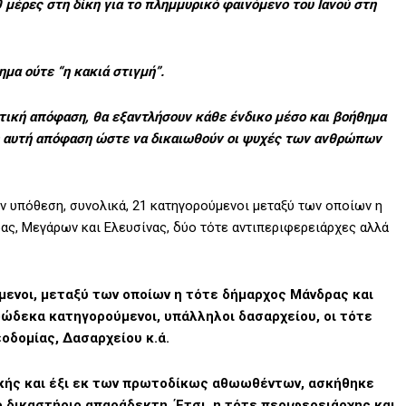
μέρες στη δίκη για το πλημμυρικό φαινόμενο του Ιανού στη
μα ούτε “η κακιά στιγμή”.
τική απόφαση, θα εξαντλήσουν κάθε ένδικο μέσο και βοήθημα
η αυτή απόφαση ώστε να δικαιωθούν οι ψυχές των ανθρώπων
ην υπόθεση, συνολικά, 21 κατηγορούμενοι μεταξύ των οποίων η
ας, Μεγάρων και Ελευσίνας, δύο τότε αντιπεριφερειάρχες αλλά
ενοι, μεταξύ των οποίων η τότε δήμαρχος Μάνδρας και
δώδεκα κατηγορούμενοι, υπάλληλοι δασαρχείου, οι τότε
οδομίας, Δασαρχείου κ.ά.
κής και έξι εκ των πρωτοδίκως αθωωθέντων, ασκήθηκε
ο δικαστήριο απαράδεκτη. Έτσι, η τότε περιφερειάρχης και