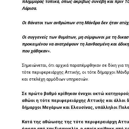
πλημμύρας τοπικά, όπως ακριβώς συνέβη και πριν 10 
Λάρισα.
Οι θάνατοι των ανθρώπων στη Μάνδρα δεν ήταν ατύχη
Οι συγγενείς των θυμάτων, μη σύμφωνοι με τη δικασ
προκειμένου να ανατρέψουν τη λανθασμένη και άδικ
που χάθηκαν».
Σημειώνεται, ότι αρχικά παραπέμφθηκαν σε δίκη για τ
τότε περιφερειάρχης Αττικής, οι τότε δήμαρχοι Μάνδρ
και στελέχη αρμόδιων υπηρεσιών.
Σε πρώτο βαθμό κρίθηκαν ένοχοι οκτώ κατηγορούμ
αθώοι η τότε περιφερειάρχης Αττικής και άλλοι 
δήμαρχοι Μεγάρων και Ελευσίνας, υπάλληλοι Πολε
Κατά της αθώωσης της τότε περιφερειάρχη Αττι
έφεση από την Εισαγγελία, η οποία κρίθηκε από τ