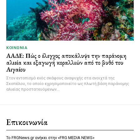
ΚΟΙΝΩΝΊΑ
ΑΑΔΕ: Πώς ο έλεγχος αποκάλυψε την παράνομη
αλιεία και εξαγωγή κοραλλιών από το βυθό του
Αιγαίου
Στον εντοπισμό ενός σκάφους αναψυχής στα ανοιχτά της
Σκοπέλου, το οποίο εχρησιμοποιείτο ως πλωτή βάση παράνομης
αλιείας προστατευόμενων...
Επικοινωνία
Το FRGNews.gr ανήκει στην «FRG MEDIA NEWS»