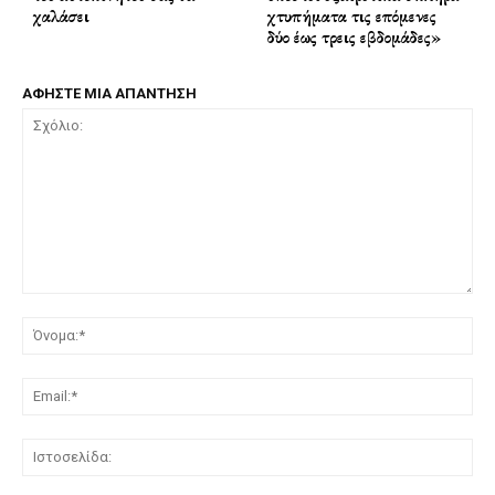
χαλάσει
χτυπήματα τις επόμενες
δύο έως τρεις εβδομάδες»
ΑΦΗΣΤΕ ΜΙΑ ΑΠΑΝΤΗΣΗ
Σχόλιο:
Όν
Ema
Ισ