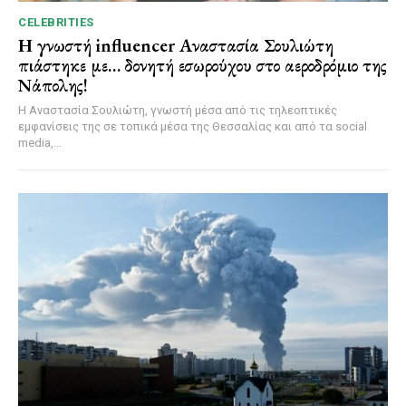
CELEBRITIES
Η γνωστή influencer Αναστασία Σουλιώτη
πιάστηκε με… δονητή εσωρούχου στο αεροδρόμιο της
Νάπολης!
Η Αναστασία Σουλιώτη, γνωστή μέσα από τις τηλεοπτικές
εμφανίσεις της σε τοπικά μέσα της Θεσσαλίας και από τα social
media,...