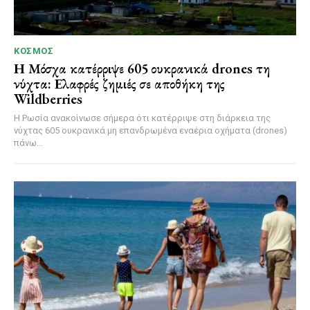
ΚΌΣΜΟΣ
Η Μόσχα κατέρριψε 605 ουκρανικά drones τη
νύχτα: Ελαφρές ζημιές σε αποθήκη της
Wildberries
Η Ρωσία ανακοίνωσε σήμερα ότι κατέρριψε στη διάρκεια της
νύχτας 605 ουκρανικά μη επανδρωμένα εναέρια οχήματα (drones)
πάνω...