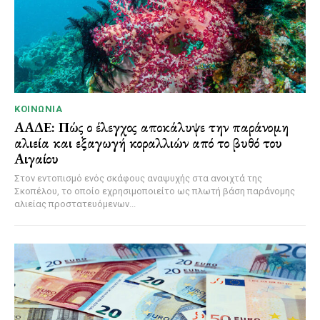
ΚΟΙΝΩΝΊΑ
ΑΑΔΕ: Πώς ο έλεγχος αποκάλυψε την παράνομη
αλιεία και εξαγωγή κοραλλιών από το βυθό του
Αιγαίου
Στον εντοπισμό ενός σκάφους αναψυχής στα ανοιχτά της
Σκοπέλου, το οποίο εχρησιμοποιείτο ως πλωτή βάση παράνομης
αλιείας προστατευόμενων...