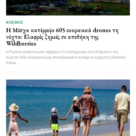
ΚΌΣΜΟΣ
Η Μόσχα κατέρριψε 605 ουκρανικά drones τη
νύχτα: Ελαφρές ζημιές σε αποθήκη της
Wildberries
Η Ρωσία ανακοίνωσε σήμερα ότι κατέρριψε στη διάρκεια της
νύχτας 605 ουκρανικά μη επανδρωμένα εναέρια οχήματα (drones)
πάνω...