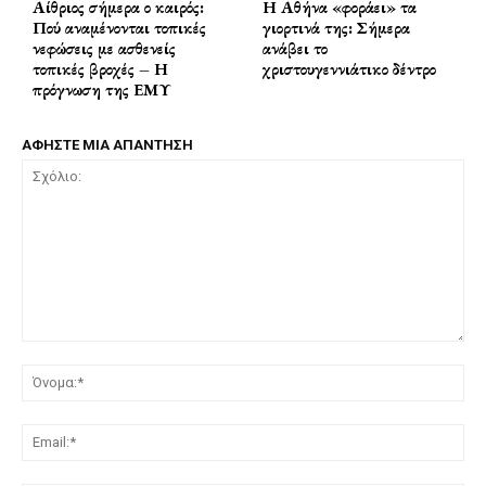
Αίθριος σήμερα ο καιρός:
Η Αθήνα «φοράει» τα
Πού αναμένονται τοπικές
γιορτινά της: Σήμερα
νεφώσεις με ασθενείς
ανάβει το
τοπικές βροχές – Η
χριστουγεννιάτικο δέντρο
πρόγνωση της ΕΜΥ
ΑΦΗΣΤΕ ΜΙΑ ΑΠΑΝΤΗΣΗ
Σχόλιο:
Όν
Ema