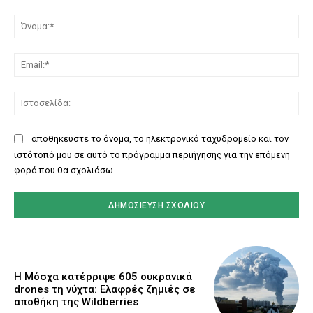
Σχόλιο:
Όν
Ema
Ισ
αποθηκεύστε το όνομα, το ηλεκτρονικό ταχυδρομείο και τον
ιστότοπό μου σε αυτό το πρόγραμμα περιήγησης για την επόμενη
φορά που θα σχολιάσω.
Η Μόσχα κατέρριψε 605 ουκρανικά
drones τη νύχτα: Ελαφρές ζημιές σε
αποθήκη της Wildberries