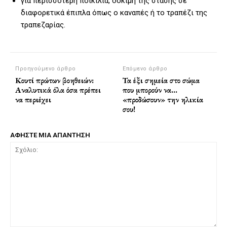
για περισσότερη ποικιλία, δοκιμή της στάσης σε
διαφορετικά έπιπλα όπως ο καναπές ή το τραπέζι της
τραπεζαρίας.
Προηγούμενο άρθρο
Επόμενο άρθρο
Κουτί πρώτων βοηθειών:
Τα έξι σημεία στο σώμα
Αναλυτικά όλα όσα πρέπει
που μπορούν να…
να περιέχει
«προδώσουν» την ηλικία
σου!
ΑΦΗΣΤΕ ΜΙΑ ΑΠΑΝΤΗΣΗ