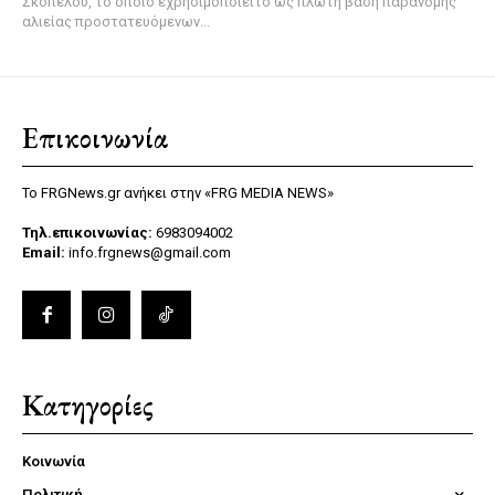
Σκοπέλου, το οποίο εχρησιμοποιείτο ως πλωτή βάση παράνομης
αλιείας προστατευόμενων...
Επικοινωνία
Το FRGNews.gr ανήκει στην «FRG MEDIA NEWS»
Τηλ.επικοινωνίας:
6983094002
Email:
info.frgnews@gmail.com
Κατηγορίες
Κοινωνία
Πολιτική