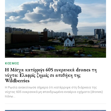
ΚΌΣΜΟΣ
Η Μόσχα κατέρριψε 605 ουκρανικά drones τη
νύχτα: Ελαφρές ζημιές σε αποθήκη της
Wildberries
Η Ρωσία ανακοίνωσε σήμερα ότι κατέρριψε στη διάρκεια της
νύχτας 605 ουκρανικά μη επανδρωμένα εναέρια οχήματα (drones)
πάνω...