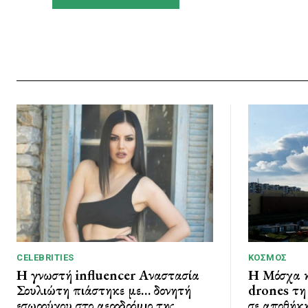
CELEBRITIES
ΚΌΣΜΟΣ
Η γνωστή influencer Αναστασία
Η Μόσχα κ
Σουλιώτη πιάστηκε με… δονητή
drones τη 
εσωρούχου στο αεροδρόμιο της
σε αποθήκη