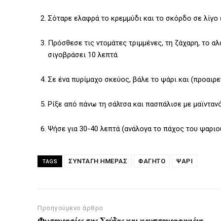
Σόταρε ελαφρά το κρεμμύδι και το σκόρδο σε λίγο 
Πρόσθεσε τις ντομάτες τριμμένες, τη ζάχαρη, το αλά
σιγοβράσει 10 λεπτά.
Σε ένα πυρίμαχο σκεύος, βάλε το ψάρι και (προαιρε
Ρίξε από πάνω τη σάλτσα και πασπάλισε με μαϊντανό
Ψήσε για 30-40 λεπτά (ανάλογα το πάχος του ψαριού)
ΣΥΝΤΑΓΗ ΗΜΕΡΑΣ
ΦΑΓΗΤΌ
ΨΆΡΙ
TAGS
Προηγούμενο άρθρο
Φωτογραφίες της Σούδας και κρυπτογραφημένο