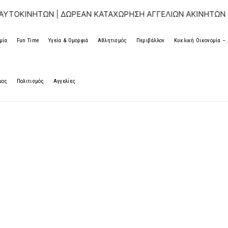
ΩΝ | ΔΩΡΕΑΝ ΚΑΤΑΧΩΡΗΣΗ ΑΓΓΕΛΙΩΝ ΑΚΙΝΗΤΩΝ & ΑΥΤΟΚΙ
μία
Fun Time
Υγεία & Ομορφιά
Αθλητισμός
Περιβάλλον
Κυκλική Οικονομία 
μος
Πολιτισμός
Αγγελίες