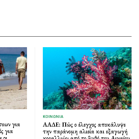
ΚΟΙΝΩΝΊΑ
σεων για
ΑΑΔΕ: Πώς ο έλεγχος αποκάλυψε
ς για
την παράνομη αλιεία και εξαγωγή
 οι
κοραλλιών από το βυθό του Αιγαίου