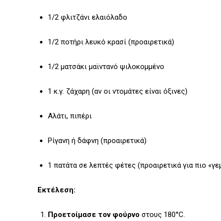
1/2 φλιτζάνι ελαιόλαδο
1/2 ποτήρι λευκό κρασί (προαιρετικά)
1/2 ματσάκι μαϊντανό ψιλοκομμένο
1 κ.γ. ζάχαρη (αν οι ντομάτες είναι όξινες)
Αλάτι, πιπέρι
Ρίγανη ή δάφνη (προαιρετικά)
1 πατάτα σε λεπτές φέτες (προαιρετικά για πιο «γ
Εκτέλεση:
Προετοίμασε τον φούρνο
στους 180°C.