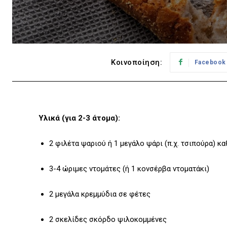
Κοινοποίηση:
Facebook
Υλικά (για 2-3 άτομα):
2 φιλέτα ψαριού ή 1 μεγάλο ψάρι (π.χ. τσιπούρα) κ
3-4 ώριμες ντομάτες (ή 1 κονσέρβα ντοματάκι)
2 μεγάλα κρεμμύδια σε φέτες
2 σκελίδες σκόρδο ψιλοκομμένες