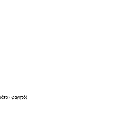
εμάτο» φαγητό)